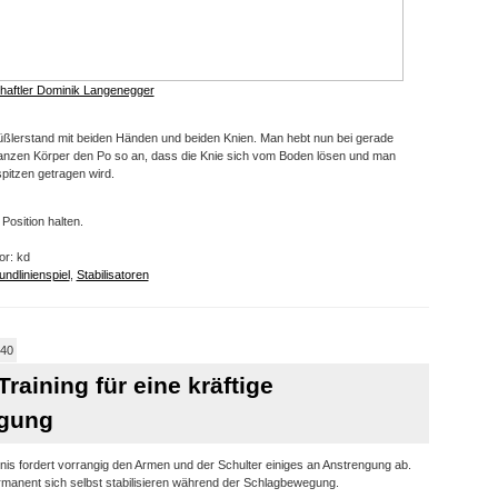
haftler Dominik Langenegger
rfüßlerstand mit beiden Händen und beiden Knien. Man hebt nun bei gerade
nzen Körper den Po so an, dass die Knie sich vom Boden lösen und man
pitzen getragen wird.
Position halten.
or: kd
ndlinienspiel
,
Stabilisatoren
:40
Training für eine kräftige
gung
s fordert vorrangig den Armen und der Schulter einiges an Anstrengung ab.
anent sich selbst stabilisieren während der Schlagbewegung.