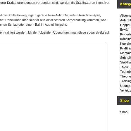
ßerer Kraftanstrengungen verbunden sind, werden die Stabilisatoren intensiver
Kateg
nd die Schlagbewegungen, gerade beim Aufschlag oder Grundlinienspiel,
Allgeme
Kraft. Dabei kann man schnell aus einer stabilen Körperhaltung kommen, was
Aufschl
hen Schlag oder einem Ball im Aus einhergeht.
Doppel
Erwärm
oren trainiert werden. Mit der folgenden Übung kann man diese sogar direkt auf
Kindert
Konditi
Koordin
Krafttra
Mentale
Schnelli
Stabilis
Taktik
(
Techni
Theorie
Trainin
Übungs
Verletz
Shop
Shop