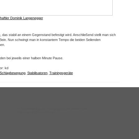
haftler Dominik Langenegger
e, das stabil an einem Gegenstand befestigt wird. Anschließend stellt man sich
s Bein. Nun schwingt man in konstantem Tempo die beiden Seilenden
en.
en bei jeweils einer halben Minute Pause.
or: kd
Schlagbewegung
,
Stabilisatoren
,
Trainingsgeräte
©
Tennistraining.de
– aufgepeppt mit WordPress
Impressum
|
Datenschutz