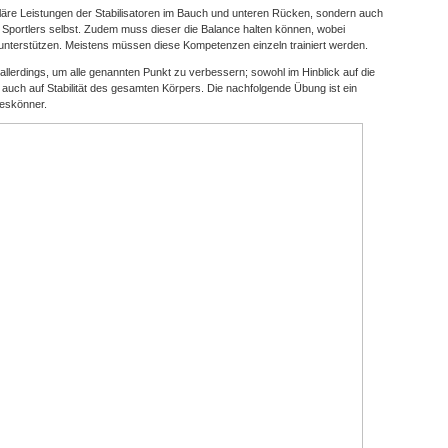
läre Leistungen der Stabilisatoren im Bauch und unteren Rücken, sondern auch
 Sportlers selbst. Zudem muss dieser die Balance halten können, wobei
 unterstützen. Meistens müssen diese Kompetenzen einzeln trainiert werden.
allerdings, um alle genannten Punkt zu verbessern; sowohl im Hinblick auf die
 auch auf Stabilität des gesamten Körpers. Die nachfolgende Übung ist ein
leskönner.