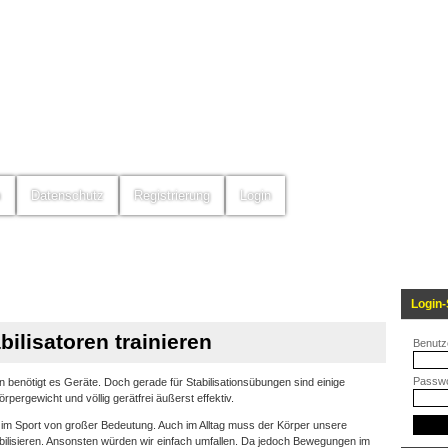
m
Datenschutz
Registrierung
Login
Login-
bilisatoren trainieren
Benutz
Passwo
n benötigt es Geräte. Doch gerade für Stabilisationsübungen sind einige
ergewicht und völlig gerätfrei äußerst effektiv.
nur im Sport von großer Bedeutung. Auch im Alltag muss der Körper unsere
lisieren. Ansonsten würden wir einfach umfallen. Da jedoch Bewegungen im