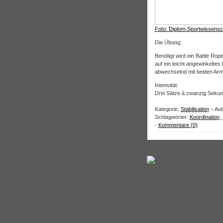
Foto: Diplom-Sportwissensc
Die Übung:
Benötigt wird ein Battle Rop
auf ein leicht angewinkelte
abwechselnd mit beiden Arm
Intensität:
Drei Sätze á zwanzig Sekund
Kategorie:
Stabilisation
– Aut
Schlagwörter:
Koordination
,
-
Kommentare (0)