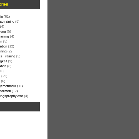
orien
in
(61)
agtraining
(5)
(4)
ung
(5)
raining
(4)
on
(5)
ation
(12)
ining
(22)
s Training
(5)
gkeit
(9)
ation
(8)
10)
k
(29)
(6)
gsmethodik
(11)
formen
(17)
ungsprophylaxe
(4)