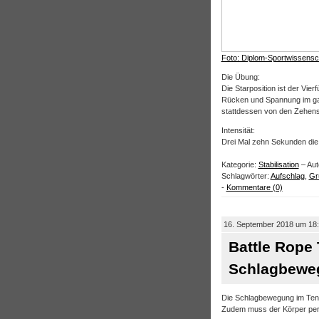
Foto: Diplom-Sportwissensc
Die Übung:
Die Starposition ist der Vie
Rücken und Spannung im ga
stattdessen von den Zehens
Intensität:
Drei Mal zehn Sekunden die 
Kategorie:
Stabilisation
– Aut
Schlagwörter:
Aufschlag
,
Gru
-
Kommentare (0)
16. September 2018 um 18
Battle Rope 
Schlagbewe
Die Schlagbewegung im Tenni
Zudem muss der Körper perm