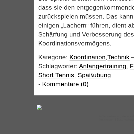
dass sie den entgegenkommenden
zurückspielen müssen. Das kann
einigen „Lachern“ führen, dient a
Schärfung und Verbesserung de
Koordinationsvermögens.
Kategorie:
Koordination
,
Technik
–
Schlagwörter:
Anfängertraining
,
F
Short Tennis
,
Spaßübung
-
Kommentare (0)
©
Tennistraining.de
– auf
Impressum
|
Datenschut