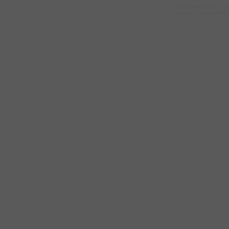
©
Tennistraining.de
– auf
Impressum
|
Datenschut