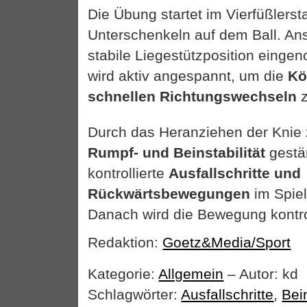
Die Übung startet im Vierfüßlerst
Unterschenkeln auf dem Ball. An
stabile Liegestützposition eing
wird aktiv angespannt, um die
Kö
schnellen Richtungswechseln
z
Durch das Heranziehen der Knie z
Rumpf- und Beinstabilität
gestär
kontrollierte
Ausfallschritte und
Rückwärtsbewegungen
im Spiel
Danach wird die Bewegung kontrol
Redaktion:
Goetz&Media/Sport
Kategorie:
Allgemein
– Autor: kd
Schlagwörter:
Ausfallschritte
,
Bei