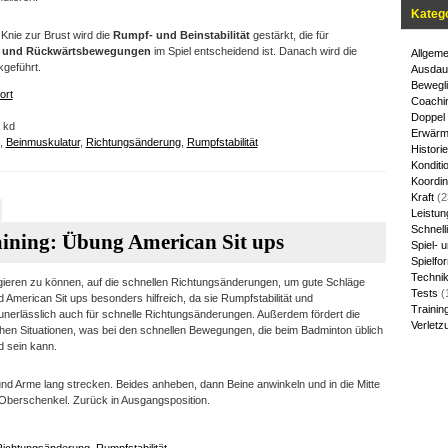
Kateg
Knie zur Brust wird die
Rumpf- und Beinstabilität
gestärkt, die für
te und Rückwärtsbewegungen
im Spiel entscheidend ist. Danach wird die
Allgeme
kgeführt.
Ausdau
Bewegli
ort
Coachi
Doppel
 kd
Erwärm
,
Beinmuskulatur
,
Richtungsänderung
,
Rumpfstabilität
Historie
Konditi
Koordin
Kraft
(2
Leistun
Schnelli
ining: Übung American Sit ups
Spiel- 
Spielfo
Techni
ieren zu können, auf die schnellen Richtungsänderungen, um gute Schläge
Tests
(
 American Sit ups besonders hilfreich, da sie Rumpfstabilität und
Trainin
unerlässlich auch für schnelle Richtungsänderungen. Außerdem fördert die
Verletz
chen Situationen, was bei den schnellen Bewegungen, die beim Badminton üblich
d sein kann.
d Arme lang strecken. Beides anheben, dann Beine anwinkeln und in die Mitte
berschenkel. Zurück in Ausgangsposition.
Richtungsänderung
,
Rumpfstabilität