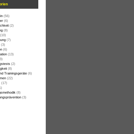
orien
in
(56)
er
(6)
chkeit
(2)
ng
(8)
(10)
ung
(7)
(3)
on
(6)
ation
(13)
3)
gstests
(2)
gkeit
(8)
und Trainingsgeräte
(6)
rmen
(22)
k
(17)
1)
gsmethodik
(8)
ungsprävention
(3)