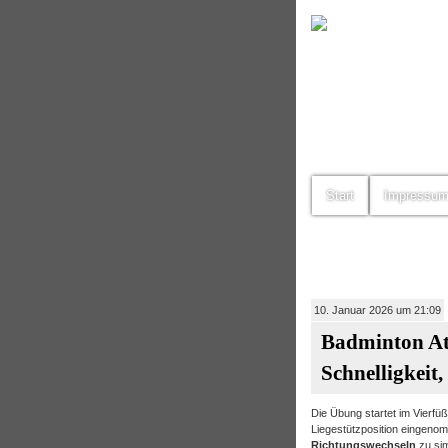
Start
Impressu
10. Januar 2026 um 21:09
Badminton Ath
Schnelligkeit
Die Übung startet im Vierfüß
Liegestützposition eingeno
Richtungswechseln
zu sim