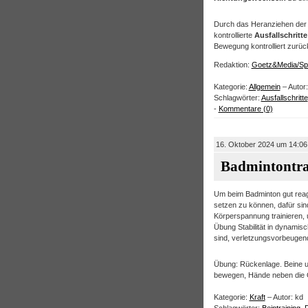
Durch das Heranziehen der 
kontrollierte
Ausfallschrit
Bewegung kontrolliert zurüc
Redaktion:
Goetz&Media/Sp
Kategorie:
Allgemein
– Autor:
Schlagwörter:
Ausfallschritte
-
Kommentare (0)
16. Oktober 2024 um 14:06
Badmintontra
Um beim Badminton gut reag
setzen zu können, dafür sind
Körperspannung trainieren, 
Übung Stabilität in dynamis
sind, verletzungsvorbeugen
Übung: Rückenlage. Beine un
bewegen, Hände neben die O
Kategorie:
Kraft
– Autor: kd
Schlagwörter:
Beintraining
,