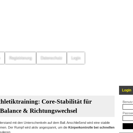
m
Registrierung
Datenschutz
Login
Login
letiktraining: Core-Stabilität für
Benutz
, Balance & Richtungswechsel
Passwo
lerstand mit den Unterschenkeln auf dem Ball. Anschließend wird eine stabile
mmen. Der Rumpf wird aktiv angespannt, um die
Körperkontrolle bei schnellen
ulieren.