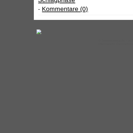
-
Kommentare (0)
©
Tennistraining.de
– auf
Impressum
|
Datenschut