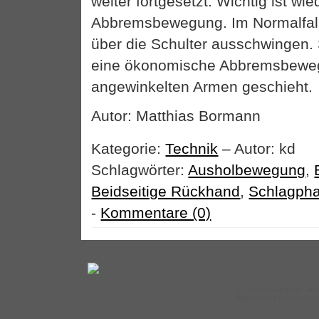
weiter fortgesetzt. Wichtig ist wi
Abbremsbewegung. Im Normalfall 
über die Schulter ausschwingen. S
eine ökonomische Abbremsbeweg
angewinkelten Armen geschieht.
Autor: Matthias Bormann
Kategorie:
Technik
– Autor: kd
Schlagwörter:
Ausholbewegung
,
Beidseitige Rückhand
,
Schlagph
-
Kommentare (0)
©
Tennistraining.de
– auf
Impressum
|
Datenschut