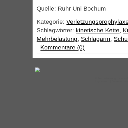
Quelle: Ruhr Uni Bochum
Kategorie:
Verletzungsprophylax
Schlagwörter:
kinetische Kette
,
K
Mehrbelastung
,
Schlagarm
,
Schul
-
Kommentare (0)
©
Tennistraining.de
– auf
Impressum
|
Datenschut