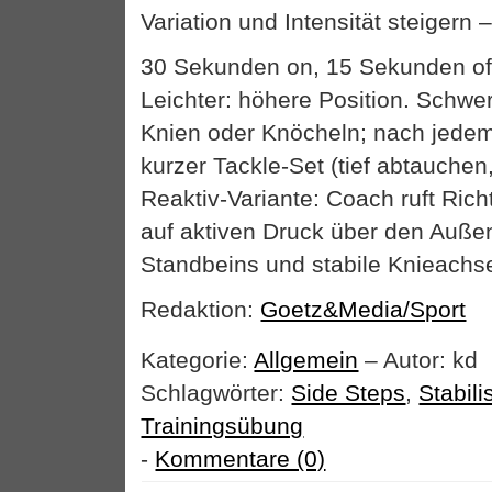
Variation und Intensität steigern 
30 Sekunden on, 15 Sekunden off
Leichter: höhere Position. Schwe
Knien oder Knöcheln; nach jedem 
kurzer Tackle-Set (tief abtauchen
Reaktiv-Variante: Coach ruft Ric
auf aktiven Druck über den Auße
Standbeins und stabile Knieachs
Redaktion:
Goetz&Media/Sport
Kategorie:
Allgemein
– Autor: kd
Schlagwörter:
Side Steps
,
Stabili
Trainingsübung
-
Kommentare (0)