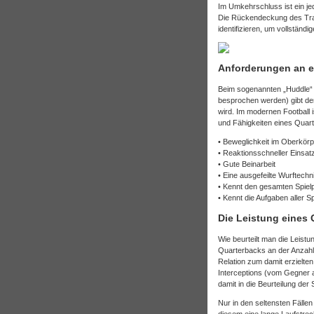
Im Umkehrschluss ist ein jed
Die Rückendeckung des Train
identifizieren, um vollständ
Anforderungen an e
Beim sogenannten „Huddle“ (
besprochen werden) gibt de
wird. Im modernen Football 
und Fähigkeiten eines Quar
• Beweglichkeit im Oberkörp
• Reaktionsschneller Einsat
• Gute Beinarbeit
• Eine ausgefeilte Wurftechn
• Kennt den gesamten Spielp
• Kennt die Aufgaben aller Sp
Die Leistung eines 
Wie beurteilt man die Leist
Quarterbacks an der Anzahl
Relation zum damit erzielt
Interceptions (vom Gegner
damit in die Beurteilung der
Nur in den seltensten Fälle