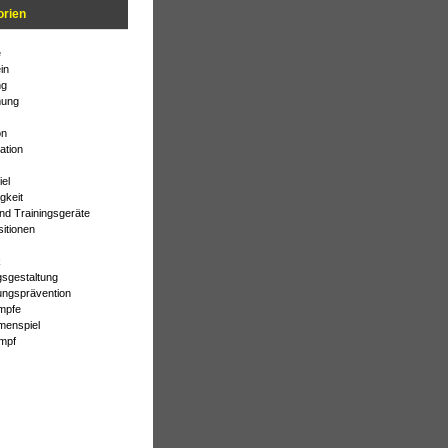
orien
e
in
ng
ung
on
ation
el
gkeit
und Trainingsgeräte
sitionen
k
gsgestaltung
ungsprävention
mpfe
enspiel
mpf