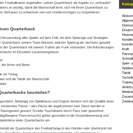
er Footballtrainer angehalten, seinen Quarterback als Kapitän zu „verkaufen“.
Kateg
ers ist wichtig, damit die Mannschaft lernt, sich mit ihrem Quarterback zu
iges Vertrauen zu entwickeln und sein Urteilsvermögen zu respektieren.
Akteur
Allgeme
Dehnu
inen Quarterback
Erwärm
Historie
Versammlung aller Spieler auf dem Feld, bei dem Spielzüge und Strategien
Konditi
r Quarterback seinem Team bekannt, welcher Spielzug als nächstes gespielt
Koordin
ist der Quarterback mit seinem Trainer per Funk verbunden. Die Anforderungen
Kraft
terbacks im Einzelnen zusammengefasst:
Passspi
Schnelli
er
Spiel- 
z der Arme und Beine
Spielpo
Taktik
ik mit Timing
Techni
lan und die Taktik der Mannschaft
Trainin
ieler
Verletz
Quarterbacks beurteilen?
Wettkä
Zusamm
ungsstärke. Abhängig von Spielklasse und Gegner bemisst sich die Qualität eines
Zweika
 verwerteter Pässe – also Pässe die angekommen sind. Diese werden in
en Raumgewinn gesetzt. Erzielte Touchdowns durch Pass oder geworfene
 abgefangene Passversuche) gehen gesondert in die Gesamtbewertung und
 Spielstärke eines Quarterbacks ein.
n behält der Quarterback den Football lange in den Händen oder überbrückt mit