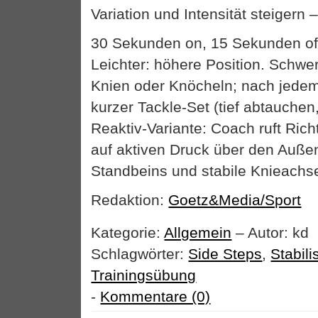
Variation und Intensität steigern 
30 Sekunden on, 15 Sekunden off
Leichter: höhere Position. Schwe
Knien oder Knöcheln; nach jedem 
kurzer Tackle-Set (tief abtauchen
Reaktiv-Variante: Coach ruft Ric
auf aktiven Druck über den Auße
Standbeins und stabile Knieachs
Redaktion:
Goetz&Media/Sport
Kategorie:
Allgemein
– Autor: kd
Schlagwörter:
Side Steps
,
Stabili
Trainingsübung
-
Kommentare (0)