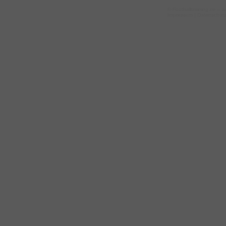
©
Footballtraining.de
– a
Impressum
|
Datenschut