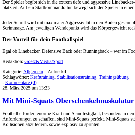
Der Spieler begibt sich in die extrem tiefe und aggressive Linebacker
platziert. Auf ein Startkommando hin bewegt sich der Spieler in ein
Jeder Schritt wird mit maximaler Aggressivität in den Boden gestampft
Scrimmage. Am jeweiligen Wendepunkt wird das Körpergewicht reaktiv 
Der Vorteil für dein Footballspiel
Egal ob Linebacker, Defensive Back oder Runningback – wer im Footbal
Redaktion:
Goetz&Media/Sport
Kategorie:
Allgemein
– Autor: kd
Schlagwörter:
Krafttraining
,
Stabilisationstraining
,
Trainingsübung
-
Kommentare (0)
28. März 2025 um 13:23
Mit Mini-Squats Oberschenkelmuskulatur
Football erfordert enorme Kraft und Standfestigkeit, besonders in de
Anforderungen zu schaffen, sind Mini-Squats perfekt. Mini-Squats st
Kollisionen abzufedern, sowie explosiv zu sprinten.