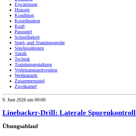
Erwärmung
Historie
Kondition
Koordination
Kraft
Passspiel
Schnelligkeit
Spiel- und Trainingsgeräte
Spielpositionen
Taktik
Technik
Trainingsgestaltung
Verletzungsprävention
Wettkämpfe
Zusammenspiel
Zweikampf
9. Juni 2026 um 09:00
Linebacker-Drill: Laterale Spurenkontrol
Übungsablauf