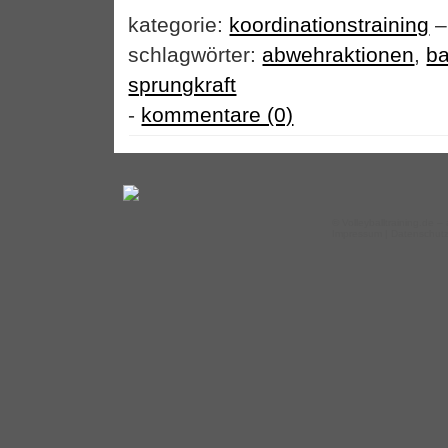
kategorie:
koordinationstraining
–
schlagwörter:
abwehraktionen
,
b
sprungkraft
-
kommentare (0)
©
Volleyballtraining.de
– 
Impressum
|
Datenschut