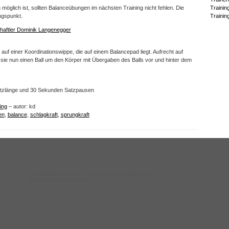
n möglich ist, sollten Balanceübungen im nächsten Training nicht fehlen. Die
Trainin
ngspunkt.
Trainin
haftler Dominik Langenegger
 auf einer Koordinationswippe, die auf einem Balancepad liegt. Aufrecht auf
r sie nun einen Ball um den Körper mit Übergaben des Balls vor und hinter dem
atzlänge und 30 Sekunden Satzpausen
ing
– autor: kd
en
,
balance
,
schlagkraft
,
sprungkraft
©
Volleyballtraining.de
– aufgepeppt mit WordPress
Impressum
|
Datenschutz