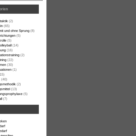
orien
aktik
(2)
in
(65)
 mit und ohne Sprung
(8)
srichtungen
(5)
rolle
(5)
lleyball
(14)
ung
(16)
ationstraining
(2)
ining
(22)
rmen
(30)
uationen
(1)
15)
k
(40)
gsmethodik
(2)
smittel
(13)
ungsprophylaxe
(5)
ll
(7)
heken
darf
edarf
utensilien