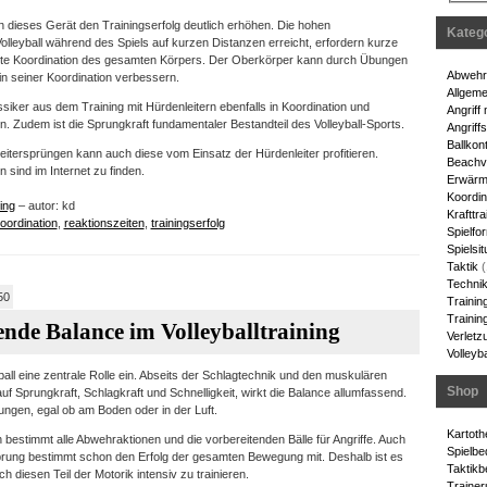
n dieses Gerät den Trainingserfolg deutlich erhöhen. Die hohen
Kateg
olleyball während des Spiels auf kurzen Distanzen erreicht, erfordern kurze
ute Koordination des gesamten Körpers. Der Oberkörper kann durch Übungen
Abwehrt
in seiner Koordination verbessern.
Allgeme
siker aus dem Training mit Hürdenleitern ebenfalls in Koordination und
Angriff
n. Zudem ist die Sprungkraft fundamentaler Bestandteil des Volleyball-Sports.
Angriff
Ballkont
eitersprüngen kann auch diese vom Einsatz der Hürdenleiter profitieren.
Beachvo
ind im Internet zu finden.
Erwärm
Koordin
ing
– autor: kd
Krafttra
oordination
,
reaktionszeiten
,
trainingserfolg
Spielfo
Spielsit
Taktik
(
Techni
50
Trainin
Training
ende Balance im Volleyballtraining
Verletz
Volleyba
all eine zentrale Rolle ein. Abseits der Schlagtechnik und den muskulären
Shop
f Sprungkraft, Schlagkraft und Schnelligkeit, wirkt die Balance allumfassend.
gungen, egal ob am Boden oder in der Luft.
Kartot
bestimmt alle Abwehraktionen und die vorbereitenden Bälle für Angriffe. Auch
Spielbe
prung bestimmt schon den Erfolg der gesamten Bewegung mit. Deshalb ist es
Taktikb
 diesen Teil der Motorik intensiv zu trainieren.
Trainer