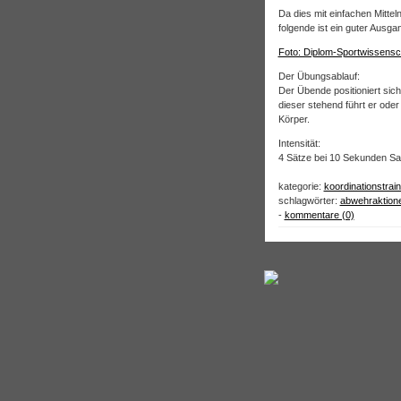
Da dies mit einfachen Mittel
folgende ist ein guter Ausga
Foto: Diplom-Sportwissensc
Der Übungsablauf:
Der Übende positioniert sich
dieser stehend führt er ode
Körper.
Intensität:
4 Sätze bei 10 Sekunden S
kategorie:
koordinationstrain
schlagwörter:
abwehraktion
-
kommentare (0)