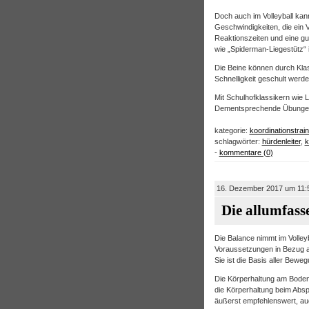
Doch auch im Volleyball kan
Geschwindigkeiten, die ein V
Reaktionszeiten und eine g
wie „Spiderman-Liegestütz“ 
Die Beine können durch Klas
Schnelligkeit geschult werde
Mit Schulhofklassikern wie L
Dementsprechende Übungen s
kategorie:
koordinationstrain
schlagwörter:
hürdenleiter
,
k
-
kommentare (0)
16. Dezember 2017 um 11:
Die allumfass
Die Balance nimmt im Volleyb
Voraussetzungen in Bezug au
Sie ist die Basis aller Bewe
Die Körperhaltung am Boden 
die Körperhaltung beim Abs
äußerst empfehlenswert, auch