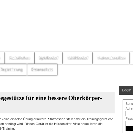
m
Kartotheken
Spielbedarf
Taktikbedarf
Trainerutensilien
Registrierung
Datenschutz
Login
gestütze für eine bessere Oberkörper-
Benu
Adre
Pass
 keine einzelne Übung erläutern. Stattdessen stellen wir ein Trainingsgerät vor,
en benötigt wird. Dieses Gerät ist die Hürdenleiter. Viele assoziieren die
l-Training.