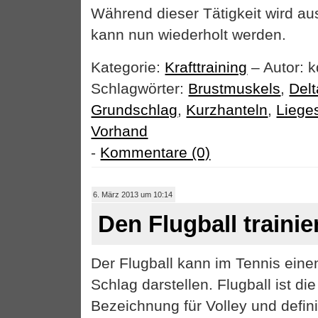
Während dieser Tätigkeit wird a
kann nun wiederholt werden.
Kategorie:
Krafttraining
– Autor: k
Schlagwörter:
Brustmuskels
,
Del
Grundschlag
,
Kurzhanteln
,
Liege
Vorhand
-
Kommentare (0)
6. März 2013 um 10:14
Den Flugball trainie
Der Flugball kann im Tennis ein
Schlag darstellen. Flugball ist di
Bezeichnung für Volley und defini