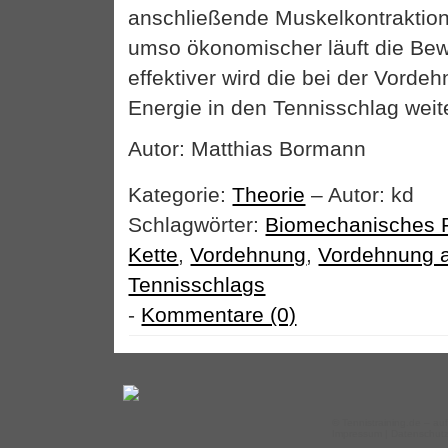
anschließende Muskelkontraktion
umso ökonomischer läuft die B
effektiver wird die bei der Vorde
Energie in den Tennisschlag weite
Autor: Matthias Bormann
Kategorie:
Theorie
– Autor: kd
Schlagwörter:
Biomechanisches P
Kette
,
Vordehnung
,
Vordehnung 
Tennisschlags
-
Kommentare (0)
©
Tennistraining.de
– auf
Impressum
|
Datenschut