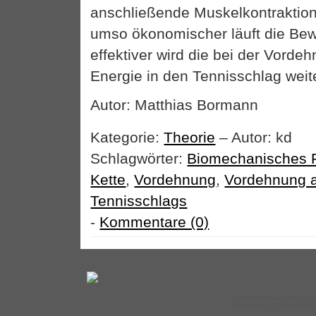
anschließende Muskelkontraktion
umso ökonomischer läuft die B
effektiver wird die bei der Vorde
Energie in den Tennisschlag weite
Autor: Matthias Bormann
Kategorie:
Theorie
– Autor: kd
Schlagwörter:
Biomechanisches P
Kette
,
Vordehnung
,
Vordehnung 
Tennisschlags
-
Kommentare (0)
©
Tennistraining.de
– auf
Impressum
|
Datenschut