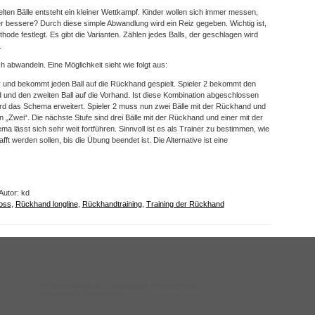
lten Bälle entsteht ein kleiner Wettkampf. Kinder wollen sich immer messen,
der bessere? Durch diese simple Abwandlung wird ein Reiz gegeben. Wichtig ist,
hode festlegt. Es gibt die Varianten. Zählen jedes Balls, der geschlagen wird
.
ch abwandeln. Eine Möglichkeit sieht wie folgt aus:
iv und bekommt jeden Ball auf die Rückhand gespielt. Spieler 2 bekommt den
d und den zweiten Ball auf die Vorhand. Ist diese Kombination abgeschlossen
wird das Schema erweitert. Spieler 2 muss nun zwei Bälle mit der Rückhand und
n „Zwei“. Die nächste Stufe sind drei Bälle mit der Rückhand und einer mit der
a lässt sich sehr weit fortführen. Sinnvoll ist es als Trainer zu bestimmen, wie
ft werden sollen, bis die Übung beendet ist. Die Alternative ist eine
Autor: kd
oss
,
Rückhand longline
,
Rückhandtraining
,
Training der Rückhand
©
Tennistraining.de
– aufgepeppt mit WordPress
Impressum
|
Datenschutz