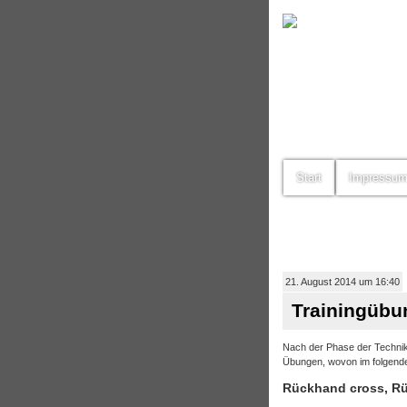
Start
Impressu
21. August 2014 um 16:40
Trainingübun
Nach der Phase der Techniker
Übungen, wovon im folgenden
Rückhand cross, Rü