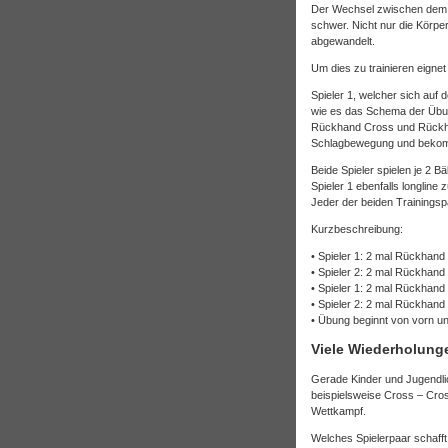
Der Wechsel zwischen dem Spi
schwer. Nicht nur die Körpe
abgewandelt.
Um dies zu trainieren eignet
Spieler 1, welcher sich auf d
wie es das Schema der Übung
Rückhand Cross und Rückhan
Schlagbewegung und bekommt 
Beide Spieler spielen je 2 B
Spieler 1 ebenfalls longline 
Jeder der beiden Trainingspa
Kurzbeschreibung:
• Spieler 1: 2 mal Rückhand
• Spieler 2: 2 mal Rückhand
• Spieler 1: 2 mal Rückhand 
• Spieler 2: 2 mal Rückhand 
• Übung beginnt von vorn und
Viele Wiederholunge
Gerade Kinder und Jugendlic
beispielsweise Cross – Cross
Wettkampf.
Welches Spielerpaar schaff