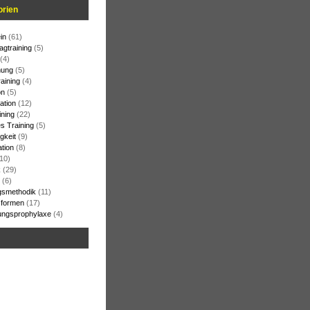
orien
in
(61)
agtraining
(5)
(4)
ung
(5)
raining
(4)
on
(5)
ation
(12)
ining
(22)
s Training
(5)
gkeit
(9)
ation
(8)
10)
k
(29)
(6)
gsmethodik
(11)
formen
(17)
ungsprophylaxe
(4)