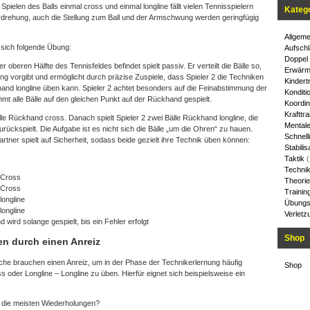
elen des Balls einmal cross und einmal longline fällt vielen Tennisspielern
Kateg
rdrehung, auch die Stellung zum Ball und der Armschwung werden geringfügig
Allgeme
 sich folgende Übung:
Aufschl
Doppel
er oberen Hälfte des Tennisfeldes befindet spielt passiv. Er verteilt die Bälle so,
Erwärm
 vorgibt und ermöglicht durch präzise Zuspiele, dass Spieler 2 die Techniken
Kindert
d longline üben kann. Spieler 2 achtet besonders auf die Feinabstimmung der
Konditi
alle Bälle auf den gleichen Punkt auf der Rückhand gespielt.
Koordin
Krafttra
älle Rückhand cross. Danach spielt Spieler 2 zwei Bälle Rückhand longline, die
Mentale
zurückspielt. Die Aufgabe ist es nicht sich die Bälle „um die Ohren“ zu hauen.
Schnelli
rtner spielt auf Sicherheit, sodass beide gezielt ihre Technik üben können:
Stabilis
Taktik
(
Techni
 Cross
Theorie
 Cross
Trainin
longline
Übungs
longline
Verletz
 wird solange gespielt, bis ein Fehler erfolgt
Shop
n durch einen Anreiz
he brauchen einen Anreiz, um in der Phase der Technikerlernung häufig
Shop
 oder Longline – Longline zu üben. Hierfür eignet sich beispielsweise ein
t die meisten Wiederholungen?