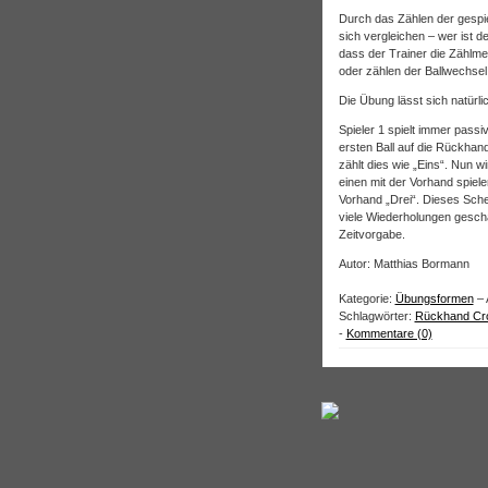
Durch das Zählen der gespie
sich vergleichen – wer ist 
dass der Trainer die Zählmet
oder zählen der Ballwechsel
Die Übung lässt sich natürli
Spieler 1 spielt immer pass
ersten Ball auf die Rückhan
zählt dies wie „Eins“. Nun 
einen mit der Vorhand spiele
Vorhand „Drei“. Dieses Schem
viele Wiederholungen geschaf
Zeitvorgabe.
Autor: Matthias Bormann
Kategorie:
Übungsformen
– 
Schlagwörter:
Rückhand Cr
-
Kommentare (0)