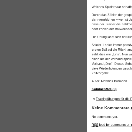
Welches Spielerpaar schaff
Durch das Zählen der gespie
sich vergleichen – wer ist 
dass der Trainer die Zählmet
oder zählen der Ballwechsel
Die Übung lässt sich natürli
Spieler 1 spielt immer pass
ersten Ball auf die Rückhan
zählt dies wie „Eins“. Nun 
einen mit der Vorhand spiele
Vorhand „Drei“. Dieses Schem
viele Wiederholungen geschaf
Zeitvorgabe.
Autor: Matthias Bormann
Kommentare (0)
«
Trainingübungen für die 
Keine Kommentare
No comments yet.
RSS
feed for comments on t