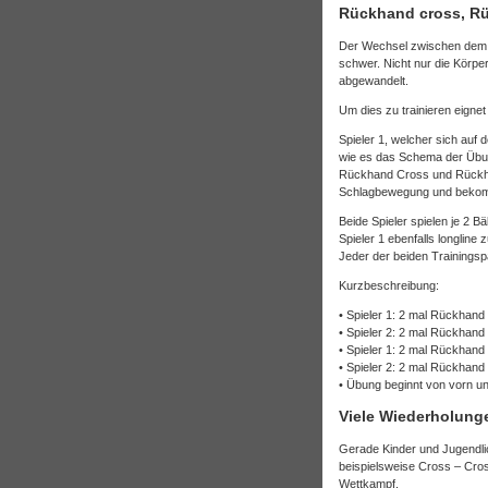
Rückhand cross, Rü
Der Wechsel zwischen dem Spi
schwer. Nicht nur die Körpe
abgewandelt.
Um dies zu trainieren eignet
Spieler 1, welcher sich auf d
wie es das Schema der Übung
Rückhand Cross und Rückhan
Schlagbewegung und bekommt 
Beide Spieler spielen je 2 B
Spieler 1 ebenfalls longline 
Jeder der beiden Trainingspa
Kurzbeschreibung:
• Spieler 1: 2 mal Rückhand
• Spieler 2: 2 mal Rückhand
• Spieler 1: 2 mal Rückhand 
• Spieler 2: 2 mal Rückhand 
• Übung beginnt von vorn und
Viele Wiederholunge
Gerade Kinder und Jugendlic
beispielsweise Cross – Cross
Wettkampf.