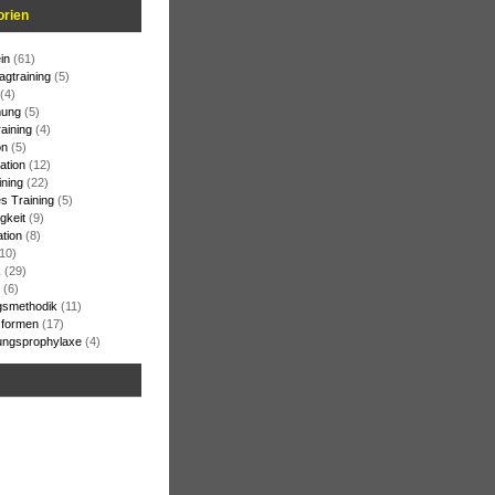
orien
in
(61)
agtraining
(5)
(4)
ung
(5)
raining
(4)
on
(5)
ation
(12)
ining
(22)
s Training
(5)
gkeit
(9)
ation
(8)
10)
k
(29)
(6)
gsmethodik
(11)
formen
(17)
ungsprophylaxe
(4)