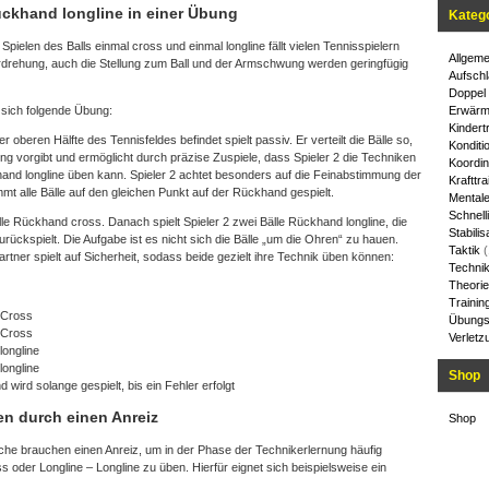
ckhand longline in einer Übung
Kateg
elen des Balls einmal cross und einmal longline fällt vielen Tennisspielern
Allgeme
rdrehung, auch die Stellung zum Ball und der Armschwung werden geringfügig
Aufschl
Doppel
Erwärm
 sich folgende Übung:
Kindert
er oberen Hälfte des Tennisfeldes befindet spielt passiv. Er verteilt die Bälle so,
Konditi
 vorgibt und ermöglicht durch präzise Zuspiele, dass Spieler 2 die Techniken
Koordin
d longline üben kann. Spieler 2 achtet besonders auf die Feinabstimmung der
Krafttra
alle Bälle auf den gleichen Punkt auf der Rückhand gespielt.
Mentale
Schnelli
älle Rückhand cross. Danach spielt Spieler 2 zwei Bälle Rückhand longline, die
Stabilis
zurückspielt. Die Aufgabe ist es nicht sich die Bälle „um die Ohren“ zu hauen.
Taktik
(
rtner spielt auf Sicherheit, sodass beide gezielt ihre Technik üben können:
Techni
Theorie
Trainin
 Cross
Übungs
 Cross
Verletz
longline
longline
Shop
 wird solange gespielt, bis ein Fehler erfolgt
n durch einen Anreiz
Shop
he brauchen einen Anreiz, um in der Phase der Technikerlernung häufig
 oder Longline – Longline zu üben. Hierfür eignet sich beispielsweise ein