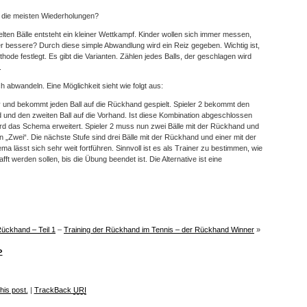
t die meisten Wiederholungen?
lten Bälle entsteht ein kleiner Wettkampf. Kinder wollen sich immer messen,
der bessere? Durch diese simple Abwandlung wird ein Reiz gegeben. Wichtig ist,
hode festlegt. Es gibt die Varianten. Zählen jedes Balls, der geschlagen wird
.
ch abwandeln. Eine Möglichkeit sieht wie folgt aus:
iv und bekommt jeden Ball auf die Rückhand gespielt. Spieler 2 bekommt den
d und den zweiten Ball auf die Vorhand. Ist diese Kombination abgeschlossen
wird das Schema erweitert. Spieler 2 muss nun zwei Bälle mit der Rückhand und
n „Zwei“. Die nächste Stufe sind drei Bälle mit der Rückhand und einer mit der
a lässt sich sehr weit fortführen. Sinnvoll ist es als Trainer zu bestimmen, wie
ft werden sollen, bis die Übung beendet ist. Die Alternative ist eine
Rückhand – Teil 1
–
Training der Rückhand im Tennis – der Rückhand Winner
»
»
his post.
|
TrackBack
URI