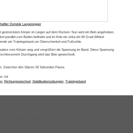
haftler Dominik Langenegger
it gestrecktem Körper im Liegen auf dem Rücken. Nun wird ein Bein angehoben,
el parallel zum Boden befindet und im Knie ein zirka ein 90 Grad-Winkel
bende ein Trainingsband um Oberschenkel und Fußsohle.
spitze vom Körper weg und vergrößert die Spannung im Band. Diese Spannung
geschlossenem Durchgang wird das Bein gewechselt.
en. Zwischen den Sätzen 30 Sekunden Pause.
or: kd
en
,
Richtungswechsel
,
Stabilisationsübungen
,
Trainingsband
©
Tennistraining.de
– aufgepeppt mit WordPress
Impressum
|
Datenschutz