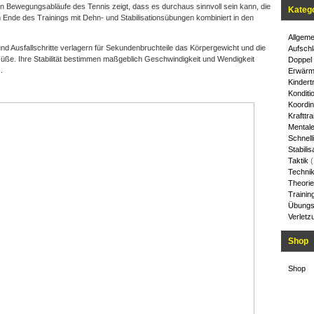
hen Bewegungsabläufe des Tennis zeigt, dass es durchaus sinnvoll sein kann, die
Kateg
Ende des Trainings mit Dehn- und Stabilisationsübungen kombiniert in den
Allgeme
nd Ausfallschritte verlagern für Sekundenbruchteile das Körpergewicht und die
Aufschl
üße. Ihre Stabilität bestimmen maßgeblich Geschwindigkeit und Wendigkeit
Doppel
.
Erwärm
Kindert
Konditi
Koordin
Krafttra
Mentale
Schnelli
Stabilis
Taktik
(
Techni
Theorie
Trainin
Übungs
Verletz
Shop
Shop