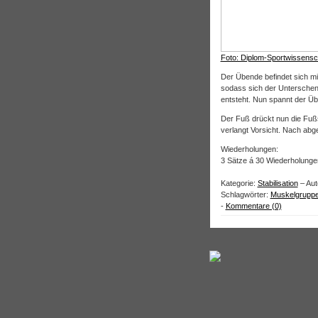
Foto: Diplom-Sportwissensc
Der Übende befindet sich m
sodass sich der Unterschenk
entsteht. Nun spannt der Ü
Der Fuß drückt nun die Fuß
verlangt Vorsicht. Nach ab
Wiederholungen:
3 Sätze á 30 Wiederholung
Kategorie:
Stabilisation
– Aut
Schlagwörter:
Muskelgrupp
-
Kommentare (0)