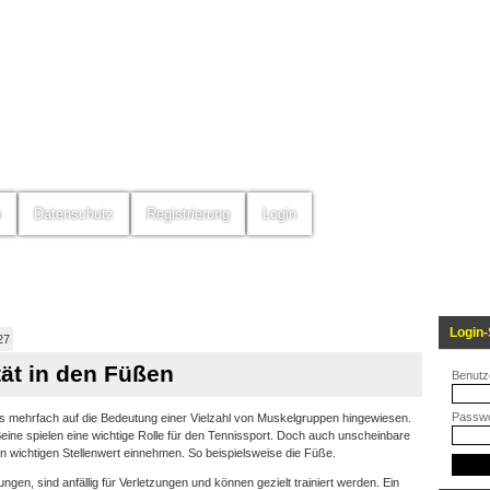
m
Datenschutz
Registrierung
Login
Login-
27
tät in den Füßen
Benutz
Passwo
ts mehrfach auf die Bedeutung einer Vielzahl von Muskelgruppen hingewiesen.
ine spielen eine wichtige Rolle für den Tennissport. Doch auch unscheinbare
 wichtigen Stellenwert einnehmen. So beispielsweise die Füße.
en, sind anfällig für Verletzungen und können gezielt trainiert werden. Ein