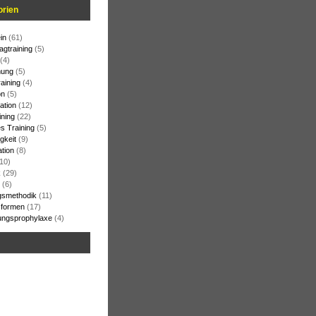
orien
in
(61)
agtraining
(5)
(4)
ung
(5)
raining
(4)
on
(5)
ation
(12)
ining
(22)
s Training
(5)
gkeit
(9)
ation
(8)
10)
k
(29)
(6)
gsmethodik
(11)
formen
(17)
ungsprophylaxe
(4)