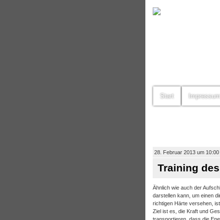
Start
Impressu
28. Februar 2013 um 10:00
Training de
Ähnlich wie auch der Aufschl
darstellen kann, um einen di
richtigen Härte versehen, is
Ziel ist es, die Kraft und 
transportieren, dass die E