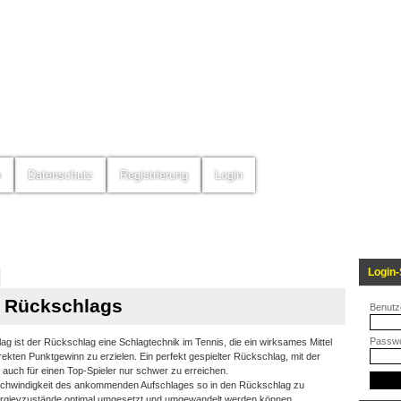
m
Datenschutz
Registrierung
Login
Login-
s Rückschlags
Benutz
Passwo
ag ist der Rückschlag eine Schlagtechnik im Tennis, die ein wirksames Mittel
rekten Punktgewinn zu erzielen. Ein perfekt gespielter Rückschlag, mit der
t auch für einen Top-Spieler nur schwer zu erreichen.
Geschwindigkeit des ankommenden Aufschlages so in den Rückschlag zu
nergievzustände optimal umgesetzt und umgewandelt werden können.