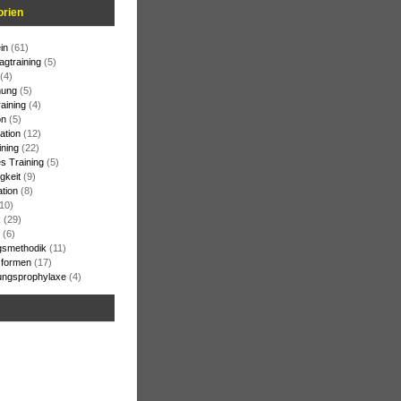
orien
in
(61)
agtraining
(5)
(4)
ung
(5)
raining
(4)
on
(5)
ation
(12)
ining
(22)
s Training
(5)
gkeit
(9)
ation
(8)
10)
k
(29)
(6)
gsmethodik
(11)
formen
(17)
ungsprophylaxe
(4)