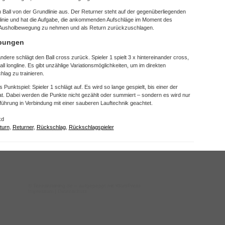
n Ball von der Grundlinie aus. Der Returner steht auf der gegenüberliegenden
dlinie und hat die Aufgabe, die ankommenden Aufschläge im Moment des
n Ausholbewegung zu nehmen und als Return zurückzuschlagen.
bungen
andere schlägt den Ball cross zurück. Spieler 1 spielt 3 x hintereinander cross,
ll longline. Es gibt unzählige Variationsmöglichkeiten, um im direkten
ag zu trainieren.
Punktspiel: Spieler 1 schlägt auf. Es wird so lange gespielt, bis einer der
hat. Dabei werden die Punkte nicht gezählt oder summiert – sondern es wird nur
führung in Verbindung mit einer sauberen Lauftechnik geachtet.
kd
turn
,
Returner
,
Rückschlag
,
Rückschlagspieler
©
Tennistraining.de
– aufgepeppt mit WordPress
Impressum
|
Datenschutz