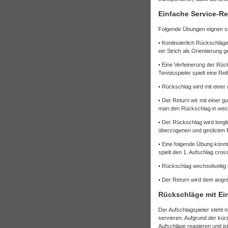
Einfache Service-R
Folgende Übungen eignen sic
• Kontinuierlich Rückschläge
ein Strich als Orientierung 
• Eine Verfeinerung der Rü
Tennisspieler spielt eine R
• Rückschlag wird mit einer 
• Der Return wir mit einer
man den Rückschlag in wechse
• Der Rückschlag wird longli
überzogenen und geslicten Bä
• Eine folgende Übung könn
spielt den 1. Aufschlag cro
• Rückschlag wechselseitig k
• Der Return wird dem angrei
Rückschläge mit E
Der Aufschlagspieler steht n
servieren. Aufgrund der kü
Aufschläge reagieren und 