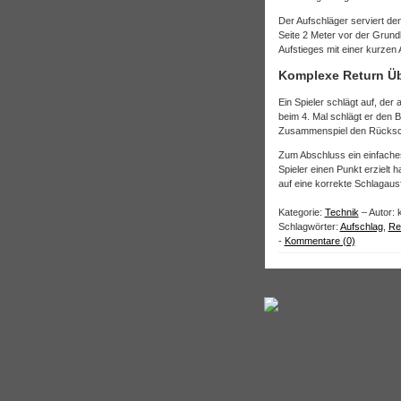
Der Aufschläger serviert de
Seite 2 Meter vor der Grun
Aufstieges mit einer kurze
Komplexe Return Ü
Ein Spieler schlägt auf, der 
beim 4. Mal schlägt er den Ba
Zusammenspiel den Rückschl
Zum Abschluss ein einfaches 
Spieler einen Punkt erzielt 
auf eine korrekte Schlagaus
Kategorie:
Technik
– Autor: 
Schlagwörter:
Aufschlag
,
Re
-
Kommentare (0)