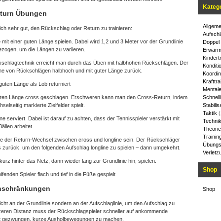
Kateg
eturn Übungen
Allgeme
h sehr gut, den Rückschlag oder Return zu trainieren:
Aufschl
 mit einer guten Länge spielen. Dabei wird 1,2 und 3 Meter vor der Grundlinie
Doppel
gezogen, um die Längen zu variieren.
Erwärm
Kindert
ckschlagtechnik erreicht man durch das Üben mit halbhohen Rückschlägen. Der
Konditi
eihe von Rückschlägen halbhoch und mit guter Länge zurück.
Koordin
Krafttra
guten Länge als Lob returniert
Mentale
 guten Länge cross geschlagen. Erschweren kann man den Cross-Return, indem
Schnelli
lseitig markierte Zielfelder spielt.
Stabilis
Taktik
(
ne serviert. Dabei ist darauf zu achten, dass der Tennisspieler verstärkt mit
Techni
llen arbeitet.
Theorie
Trainin
te der Return-Wechsel zwischen cross und longline sein. Der Rückschläger
Übungs
ss zurück, um den folgenden Aufschlag longline zu spielen – dann umgekehrt.
Verletz
urz hinter das Netz, dann wieder lang zur Grundlinie hin, spielen.
Shop
fenden Spieler flach und tief in die Füße gespielt
inschränkungen
Shop
icht an der Grundlinie sondern an der Aufschlaglinie, um den Aufschlag zu
rzeren Distanz muss der Rückschlagspieler schneller auf ankommende
ist gezwungen, kurze Ausholbewegungen zu machen.