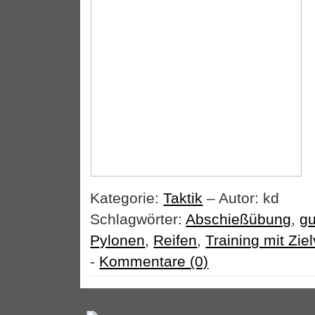
Kategorie:
Taktik
– Autor: kd
Schlagwörter:
Abschießübung
,
g
Pylonen
,
Reifen
,
Training mit Zie
-
Kommentare (0)