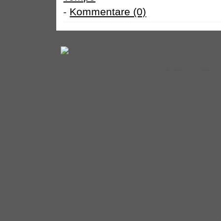
-
Kommentare (0)
©
Tennistraining.de
– auf
Impressum
|
Datenschut