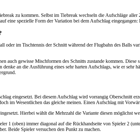
iebreak zu kommen. Selbst im Tiebreak wechseln die Aufschläge aller 
d auf eine spezielle Form der Variation bei dem Aufschlag eingegangen: 
?
dball oder im Tischtennis der Schnitt während der Flugbahn des Balls va
nen auch gewisse Mischformen des Schnitts zustande kommen. Diese sin
n denke an die Ausführung eines sehr harten Aufschlags, wie er sehr hä
ergrund.
schlag eingesetzt. Bei diesem Aufschlag wird vorrangig Oberschnitt e
och im Wesentlichen das gleiche meinen. Einen Aufschlag mit Vorwärts
ingesetzt. Hierbei wählt die Mehrzahl die Variante diesen möglichst we
r 1 (oben) immer diagonal auf die Rückhandseite von Spieler 2 (unten) 
über. Beide Spieler versuchen den Punkt zu machen.