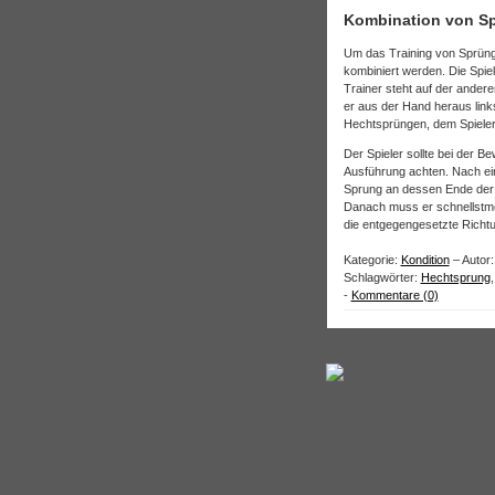
Kombination von Sp
Um das Training von Sprüng
kombiniert werden. Die Spiel
Trainer steht auf der andere
er aus der Hand heraus link
Hechtsprüngen, dem Spieler
Der Spieler sollte bei der 
Ausführung achten. Nach ein
Sprung an dessen Ende der S
Danach muss er schnellstmög
die entgegengesetzte Richtu
Kategorie:
Kondition
– Autor:
Schlagwörter:
Hechtsprung
-
Kommentare (0)