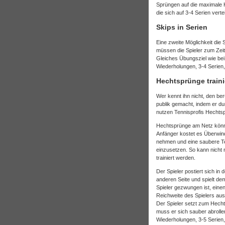
Sprüngen auf die maximale H
die sich auf 3-4 Serien vert
Skips in Serien
Eine zweite Möglichkeit die
müssen die Spieler zum Zeit
Gleiches Übungsziel wie be
Wiederholungen, 3-4 Serien
Hechtsprünge traini
Wer kennt ihn nicht, den be
publik gemacht, indem er d
nutzen Tennisprofis Hechtspr
Hechtsprünge am Netz können
Anfänger kostet es Überwin
nehmen und eine saubere Tec
einzusetzen. So kann nicht 
trainiert werden.
Der Spieler postiert sich in 
anderen Seite und spielt de
Spieler gezwungen ist, eine
Reichweite des Spielers aus
Der Spieler setzt zum Hecht
muss er sich sauber abrolle
Wiederholungen, 3-5 Serien