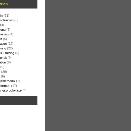
orien
in
(61)
agtraining
(5)
(4)
ung
(5)
raining
(4)
on
(5)
ation
(12)
ining
(22)
s Training
(5)
gkeit
(9)
ation
(8)
10)
k
(29)
(6)
gsmethodik
(11)
formen
(17)
ungsprophylaxe
(4)