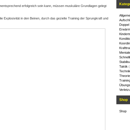
Kateg
ementsprechend erfolgreich sein kann, müssen muskuläre Grundlagen gelegt
Allgeme
ie Explosivität in den Beinen, durch das gezielte Training der Sprungkraft und
Aufschl
Doppel
Erwärm
Kindert
Konditi
Koordin
Krafttra
Mentale
Schnelli
Stabilis
Taktik
(
Techni
Theorie
Trainin
Übungs
Verletz
Shop
Shop