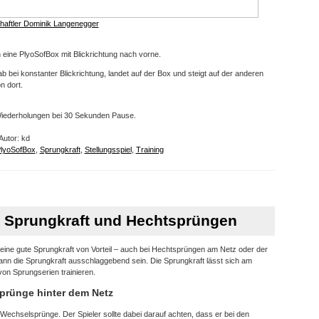
haftler Dominik Langenegger
en eine PlyoSofBox mit Blickrichtung nach vorne.
b bei konstanter Blickrichtung, landet auf der Box und steigt auf der anderen
n dort.
Wiederholungen bei 30 Sekunden Pause.
Autor: kd
lyoSofBox
,
Sprungkraft
,
Stellungsspiel
,
Training
n Sprungkraft und Hechtsprüngen
t eine gute Sprungkraft von Vorteil – auch bei Hechtsprüngen am Netz oder der
ann die Sprungkraft ausschlaggebend sein. Die Sprungkraft lässt sich am
von Sprungserien trainieren.
prünge hinter dem Netz
 Wechselsprünge. Der Spieler sollte dabei darauf achten, dass er bei den