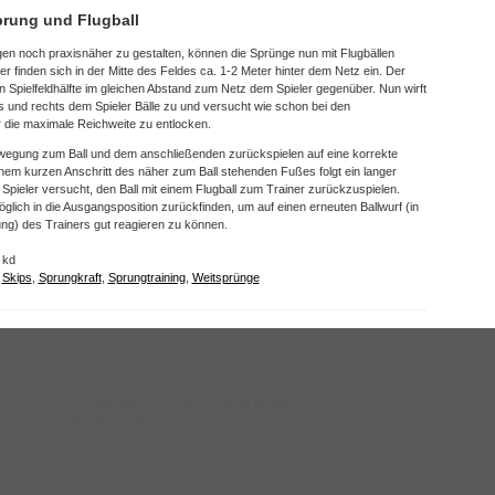
rung und Flugball
en noch praxisnäher zu gestalten, können die Sprünge nun mit Flugbällen
er finden sich in der Mitte des Feldes ca. 1-2 Meter hinter dem Netz ein. Der
n Spielfeldhälfte im gleichen Abstand zum Netz dem Spieler gegenüber. Nun wirft
s und rechts dem Spieler Bälle zu und versucht wie schon bei den
 die maximale Reichweite zu entlocken.
Bewegung zum Ball und dem anschließenden zurückspielen auf eine korrekte
em kurzen Anschritt des näher zum Ball stehenden Fußes folgt ein langer
pieler versucht, den Ball mit einem Flugball zum Trainer zurückzuspielen.
lich in die Ausgangsposition zurückfinden, um auf einen erneuten Ballwurf (in
ng) des Trainers gut reagieren zu können.
 kd
,
Skips
,
Sprungkraft
,
Sprungtraining
,
Weitsprünge
©
Tennistraining.de
– aufgepeppt mit WordPress
Impressum
|
Datenschutz