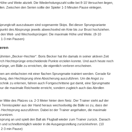
öhe und Weite abzielt. Die Wiederholungszahl sollte bei 8-10 Versuchen liegen,
eilen. Zwischen den Serien sollte der Spieler 1-3 Minuten Pause einlegen.
 Sprungkraft auszubauen sind sogenannte Skips. Bei dieser Sprungvariante
punkt des Absprungs jeweils abwechselnd ein Knie bis zur Brust hochziehen.
i den Weit- und Wechselsprüngen: Die maximale Höhe und Weite. (8-10
, 1-3 min Pausen)
eren
rühmten „Becker-Hechter“. Boris Becker hat ihn damals in seiner aktiven Zeit
urch Hechtsprünge entscheidende Punkte erzielen konnte. Und auch heute noch
ünge, um Bälle zu erreichen, die eigentlich verloren erscheinen.
 am einfachsten mit einer flachen Sprungmatte trainiert werden. Gerade für
dung, den Hechtsprung ohne Absicherung auszuführen. Um die Angst zu
hnik zu erlernen, fahren auch Fortgeschrittene gut damit, eine Sprungmatte
nur die maximale Reichweite erreicht, sondern zugleich auch das Abrollen
der Mitte des Platzes ca. 2-3 Meter hinter dem Netz. Der Trainer steht auf der
m Tennisspieler aus der Hand heraus wechselseitig die Bälle so zu, dass der
n Hechtsprung auszuführen. Dabei ist der Trainer angehalten, die maximale
zureizen.
sprung an und spielt den Ball als Flugball wieder zum Trainer zurück. Danach
n und schnellstmöglich wieder in die Ausgangsstellung zurückkehren. (10
, 2-3 min Pause)