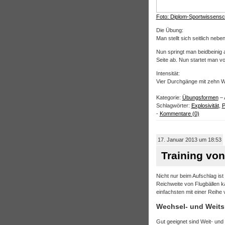
Foto: Diplom-Sportwissensc
Die Übung:
Man stellt sich seitlich neb
Nun springt man beidbeinig a
Seite ab. Nun startet man vo
Intensität:
Vier Durchgänge mit zehn 
Kategorie:
Übungsformen
– 
Schlagwörter:
Explosivität
,
P
-
Kommentare (0)
17. Januar 2013 um 18:53
Training vo
Nicht nur beim Aufschlag is
Reichweite von Flugbällen k
einfachsten mit einer Reihe 
Wechsel- und Weits
Gut geeignet sind Weit- und