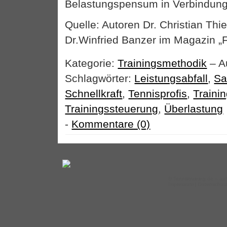
Belastungspensum in Verbindung
Quelle: Autoren Dr. Christian Thie
Dr.Winfried Banzer im Magazin „
Kategorie:
Trainingsmethodik
– A
Schlagwörter:
Leistungsabfall
,
Sa
Schnellkraft
,
Tennisprofis
,
Trainin
Trainingssteuerung
,
Überlastung
-
Kommentare (0)
©
Tennistraining.de
– auf
Impressum
|
Datenschut