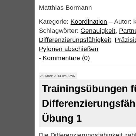
Matthias Bormann
Kategorie:
Koordination
– Autor: 
Schlagwörter:
Genauigkeit
,
Partn
Differenzierungsfähigkeit
,
Präzis
Pylonen abschießen
-
Kommentare (0)
23. März 2014 um 22:07
Trainingsübungen f
Differenzierungsfäh
Übung 1
Die Differenzierungsfähigkeit zäh