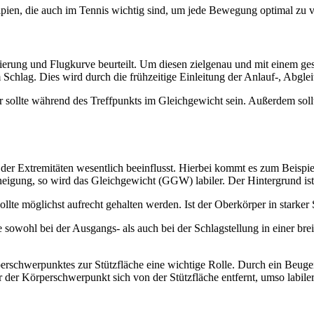
pien, die auch im Tennis wichtig sind, um jede Bewegung optimal zu v
zierung und Flugkurve beurteilt. Um diesen zielgenau und mit einem g
em Schlag. Dies wird durch die frühzeitige Einleitung der Anlauf-, Ab
r sollte während des Treffpunkts im Gleichgewicht sein. Außerdem sol
er Extremitäten wesentlich beeinflusst. Hierbei kommt es zum Beispiel
nneigung, so wird das Gleichgewicht (GGW) labiler. Der Hintergrund ist
llte möglichst aufrecht gehalten werden. Ist der Oberkörper in starker S
e sowohl bei der Ausgangs- als auch bei der Schlagstellung in einer breit
erschwerpunktes zur Stützfläche eine wichtige Rolle. Durch ein Beugen
 der Körperschwerpunkt sich von der Stützfläche entfernt, umso labile