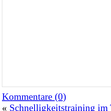
Kommentare (0)
«
Schnelligkeitstraining im