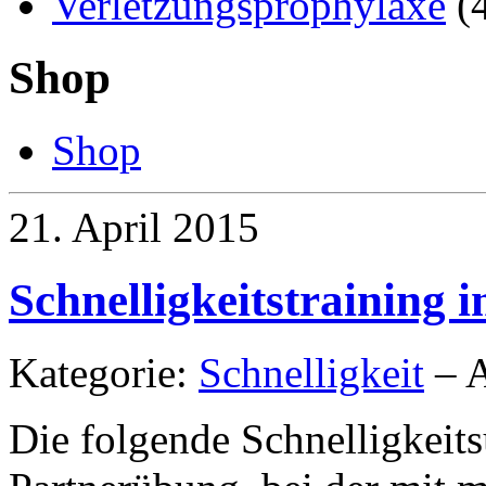
Verletzungsprophylaxe
(
Shop
Shop
21. April 2015
Schnelligkeitstraining 
Kategorie:
Schnelligkeit
– A
Die folgende Schnelligkeits