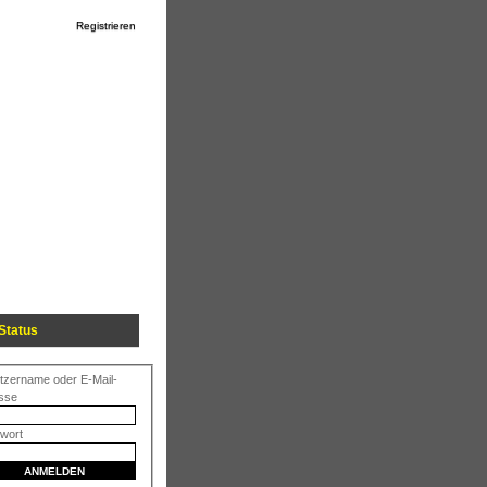
Registrieren
Status
tzername oder E-Mail-
sse
wort