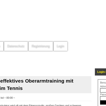
m
Datenschutz
Registrierung
Login
Login-
effektives Oberarmtraining mit
Benu
Adre
im Tennis
Pass
 kd – 00:00 –
skulatur wird oft mit dem Fitnessstudio, großen Geräten und schweren