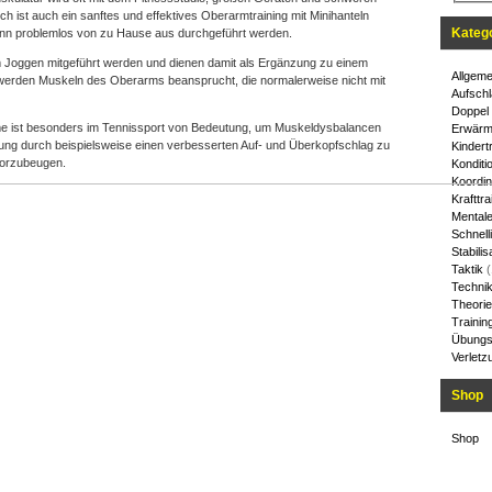
 ist auch ein sanftes und effektives Oberarmtraining mit Minihanteln
Kateg
kann problemlos von zu Hause aus durchgeführt werden.
m Joggen mitgeführt werden und dienen damit als Ergänzung zu einem
Allgeme
werden Muskeln des Oberarms beansprucht, die normalerweise nicht mit
Aufschl
Doppel
e ist besonders im Tennissport von Bedeutung, um Muskeldysbalancen
Erwärm
stung durch beispielsweise einen verbesserten Auf- und Überkopfschlag zu
Kindert
vorzubeugen.
Konditi
Koordin
Krafttra
Mentale
Schnelli
Stabilis
Taktik
(
Techni
Theorie
Trainin
Übungs
Verletz
Shop
Shop