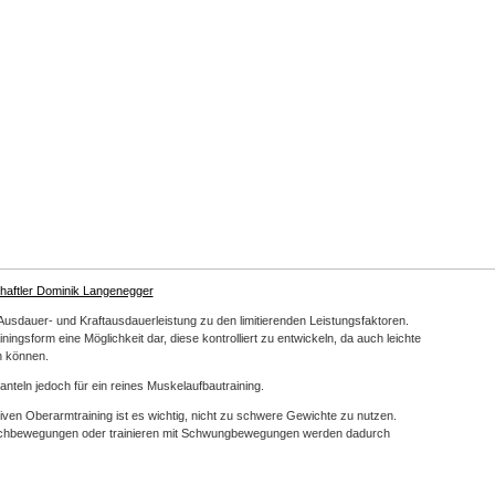
haftler Dominik Langenegger
 Ausdauer- und Kraftausdauerleistung zu den limitierenden Leistungsfaktoren.
iningsform eine Möglichkeit dar, diese kontrolliert zu entwickeln, da auch leichte
 können.
hanteln jedoch für ein reines Muskelaufbautraining.
tiven Oberarmtraining ist es wichtig, nicht zu schwere Gewichte zu nutzen.
ichbewegungen oder trainieren mit Schwungbewegungen werden dadurch