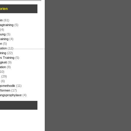
orien
in
(61)
agtraining
(5)
(4)
ung
(5)
raining
(4)
on
(5)
ation
(12)
ining
(22)
s Training
(5)
gkeit
(9)
ation
(8)
10)
k
(29)
(6)
gsmethodik
(11)
formen
(17)
ungsprophylaxe
(4)