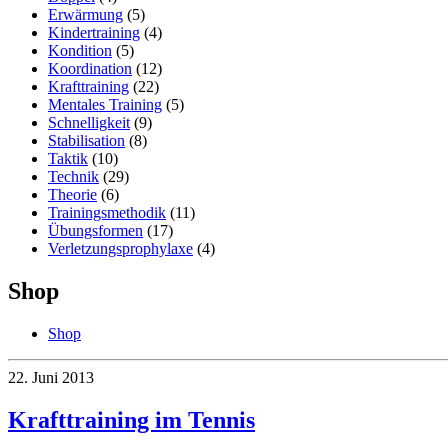
Erwärmung
(5)
Kindertraining
(4)
Kondition
(5)
Koordination
(12)
Krafttraining
(22)
Mentales Training
(5)
Schnelligkeit
(9)
Stabilisation
(8)
Taktik
(10)
Technik
(29)
Theorie
(6)
Trainingsmethodik
(11)
Übungsformen
(17)
Verletzungsprophylaxe
(4)
Shop
Shop
22. Juni 2013
Krafttraining im Tennis