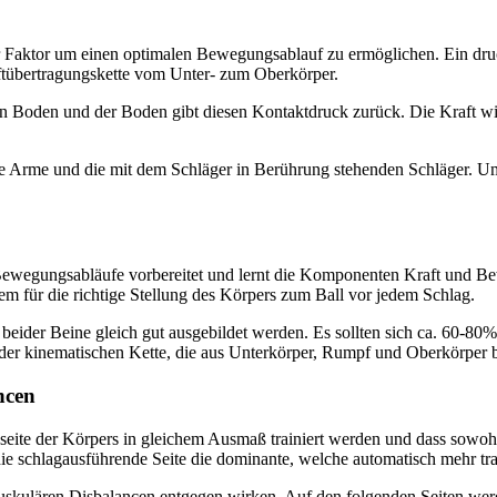
her Faktor um einen optimalen Bewegungsablauf zu ermöglichen. Ein druc
aftübertragungskette vom Unter- zum Oberkörper.
 Boden und der Boden gibt diesen Kontaktdruck zurück. Die Kraft wird 
ie Arme und die mit dem Schläger in Berührung stehenden Schläger. Um
Bewegungsabläufe vorbereitet und lernt die Komponenten Kraft und Bewe
em für die richtige Stellung des Körpers zum Ball vor jedem Schlag.
ider Beine gleich gut ausgebildet werden. Es sollten sich ca. 60-80%
 der kinematischen Kette, die aus Unterkörper, Rumpf und Oberkörper be
ncen
kseite der Körpers in gleichem Ausmaß trainiert werden und dass sow
die schlagausführende Seite die dominante, welche automatisch mehr tra
uskulären Disbalancen entgegen wirken. Auf den folgenden Seiten werd