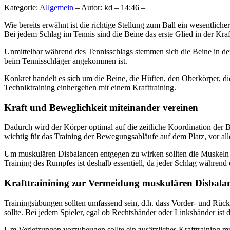
Kategorie:
Allgemein
– Autor: kd – 14:46 –
Wie bereits erwähnt ist die richtige Stellung zum Ball ein wesentlic
Bei jedem Schlag im Tennis sind die Beine das erste Glied in der Kr
Unmittelbar während des Tennisschlags stemmen sich die Beine in den
beim Tennisschläger angekommen ist.
Konkret handelt es sich um die Beine, die Hüften, den Oberkörper, d
Techniktraining einhergehen mit einem Krafttraining.
Kraft und Beweglichkeit miteinander vereinen
Dadurch wird der Körper optimal auf die zeitliche Koordination der 
wichtig für das Training der Bewegungsabläufe auf dem Platz, vor all
Um muskulären Disbalancen entgegen zu wirken sollten die Muskeln be
Training des Rumpfes ist deshalb essentiell, da jeder Schlag während
Krafttrainining zur Vermeidung muskulären Disbala
Trainingsübungen sollten umfassend sein, d.h. dass Vorder- und Rüc
sollte. Bei jedem Spieler, egal ob Rechtshänder oder Linkshänder ist 
Um Verletzungen vorzubeugen sollte ein zusätzliches Krafttraining m