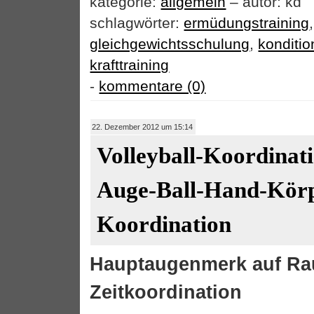
kategorie:
allgemein
– autor: kd
schlagwörter:
ermüdungstraining
,
gleichgewichtsschulung
,
konditio
krafttraining
-
kommentare (0)
22. Dezember 2012 um 15:14
Volleyball-Koordinati
Auge-Ball-Hand-Kör
Koordination
Hauptaugenmerk auf R
Zeitkoordination