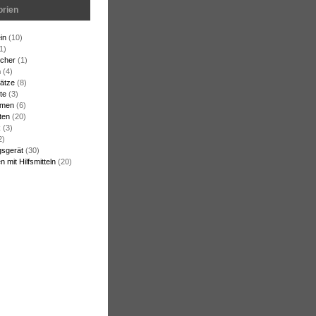
orien
in
(10)
1)
cher
(1)
n
(4)
ätze
(8)
te
(3)
rmen
(6)
ten
(20)
k
(3)
2)
gsgerät
(30)
 mit Hilfsmitteln
(20)