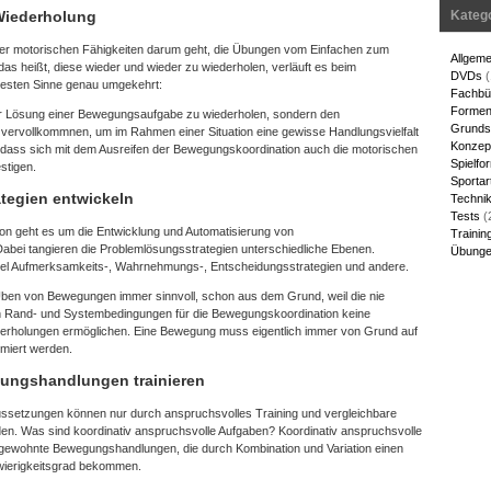
Wiederholung
Kateg
er motorischen Fähigkeiten darum geht, die Übungen vom Einfachen zum
Allgeme
das heißt, diese wieder und wieder zu wiederholen, verläuft es beim
DVDs
(
itesten Sinne genau umgekehrt:
Fachbü
Forme
el zur Lösung einer Bewegungsaufgabe zu wiederholen, sondern den
Grunds
vervollkommnen, um im Rahmen einer Situation eine gewisse Handlungsvielfalt
Konzep
st, dass sich mit dem Ausreifen der Bewegungskoordination auch die motorischen
Spielfo
stigen.
Sportar
tegien entwickeln
Techni
Tests
(
ion geht es um die Entwicklung und Automatisierung von
Trainin
abei tangieren die Problemlösungsstrategien unterschiedliche Ebenen.
Übungen
piel Aufmerksamkeits-, Wahrnehmungs-, Entscheidungsstrategien und andere.
Üben von Bewegungen immer sinnvoll, schon aus dem Grund, weil die nie
 Rand- und Systembedingungen für die Bewegungskoordination keine
rholungen ermöglichen. Eine Bewegung muss eigentlich immer von Grund auf
miert werden.
ngshandlungen trainieren
ussetzungen können nur durch anspruchsvolles Training und vergleichbare
en. Was sind koordinativ anspruchsvolle Aufgaben? Koordinativ anspruchsvolle
gewohnte Bewegungshandlungen, die durch Kombination und Variation einen
wierigkeitsgrad bekommen.