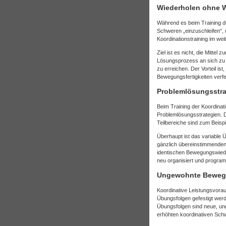
Wiederholen ohne 
Während es beim Training d
Schweren „einzuschleifen“, 
Koordinationstraining im we
Ziel ist es nicht, die Mitt
Lösungsprozess an sich zu 
zu erreichen. Der Vorteil i
Bewegungsfertigkeiten verfe
Problemlösungsstra
Beim Training der Koordinat
Problemlösungsstrategien. D
Teilbereiche sind zum Beis
Überhaupt ist das variable 
gänzlich übereinstimmenden
identischen Bewegungswiede
neu organisiert und program
Ungewohnte Bewegu
Koordinative Leistungsvora
Übungsfolgen gefestigt werd
Übungsfolgen sind neue, un
erhöhten koordinativen Sch