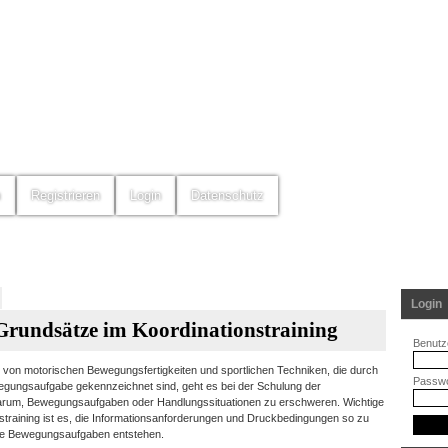
m
Registrieren
Login
Datenschutz
Login
Grundsätze im Koordinationstraining
Benutz
von motorischen Bewegungsfertigkeiten und sportlichen Techniken, die durch
Passwo
egungsaufgabe gekennzeichnet sind, geht es bei der Schulung der
darum, Bewegungsaufgaben oder Handlungssituationen zu erschweren. Wichtige
nstraining ist es, die Informationsanforderungen und Druckbedingungen so zu
e Bewegungsaufgaben entstehen.