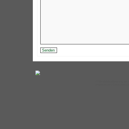
©
Medizinballtraining.de
–
Impressum
|
Datenschut