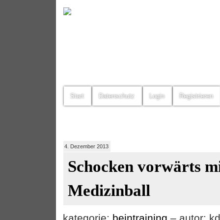
Start
Datenschutz
Login
Registrieren
4. Dezember 2013
Schocken vorwärts m
Medizinball
kategorie:
beintraining
– autor: k