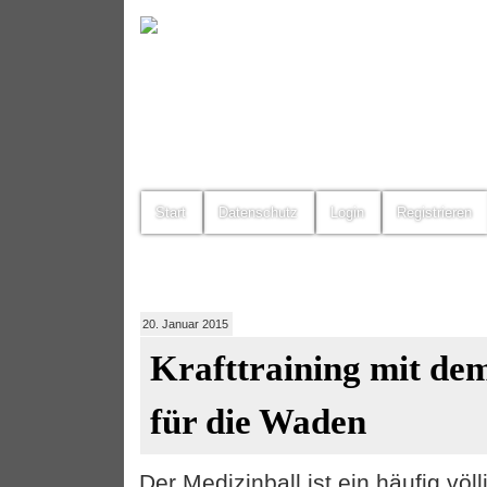
Start
Datenschutz
Login
Registrieren
20. Januar 2015
Krafttraining mit de
für die Waden
Der Medizinball ist ein häufig völ