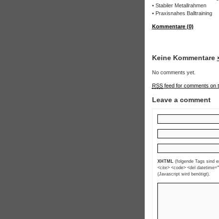
• Stabiler Metallrahmen
• Praxisnahes Balltraining
Kommentare (0)
Keine Kommentare
No comments yet.
RSS
feed for comments on t
Leave a comment
XHTML
(folgende Tags sind erl
<cite> <code> <del datetime="
(Javascript wird benötigt).