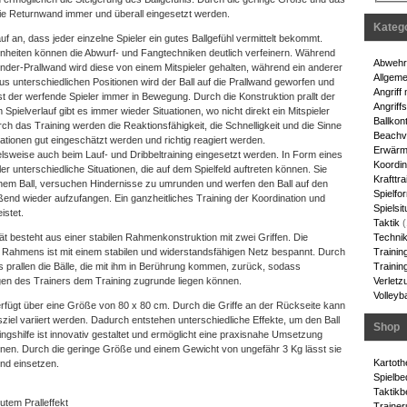
 Returnwand immer und überall eingesetzt werden.
Kateg
uf an, dass jeder einzelne Spieler ein gutes Ballgefühl vermittelt bekommt.
inheiten können die Abwurf- und Fangtechniken deutlich verfeinern. Während
Abwehrt
nder-Prallwand wird diese von einem Mitspieler gehalten, während ein anderer
Allgeme
 Aus unterschiedlichen Positionen wird der Ball auf die Prallwand geworfen und
Angriff
st der werfende Spieler immer in Bewegung. Durch die Konstruktion prallt der
Angriff
 Spielverlauf gibt es immer wieder Situationen, wo nicht direkt ein Mitspieler
Ballkont
h das Training werden die Reaktionsfähigkeit, die Schnelligkeit und die Sinne
Beachvo
tuationen gut eingeschätzt werden und richtig reagiert werden.
Erwärm
sweise auch beim Lauf- und Dribbeltraining eingesetzt werden. In Form eines
Koordin
ler unterschiedliche Situationen, die auf dem Spielfeld auftreten können. Sie
Krafttra
inem Ball, versuchen Hindernisse zu umrunden und werfen den Ball auf den
Spielfo
end wieder aufzufangen. Ein ganzheitliches Training der Koordination und
Spielsit
istet.
Taktik
(
Techni
t besteht aus einer stabilen Rahmenkonstruktion mit zwei Griffen. Die
Trainin
 Rahmens ist mit einem stabilen und widerstandsfähigen Netz bespannt. Durch
Training
zes prallen die Bälle, die mit ihm in Berührung kommen, zurück, sodass
Verletz
gen des Trainers dem Training zugrunde liegen können.
Volleyba
fügt über eine Größe von 80 x 80 cm. Durch die Griffe an der Rückseite kann
sziel variiert werden. Dadurch entstehen unterschiedliche Effekte, um den Ball
Shop
ngshilfe ist innovativ gestaltet und ermöglicht eine praxisnahe Umsetzung
tionen. Durch die geringe Größe und einem Gewicht von ungefähr 3 Kg lässt sie
Kartot
und einsetzen.
Spielbe
Taktikb
utem Pralleffekt
Trainer