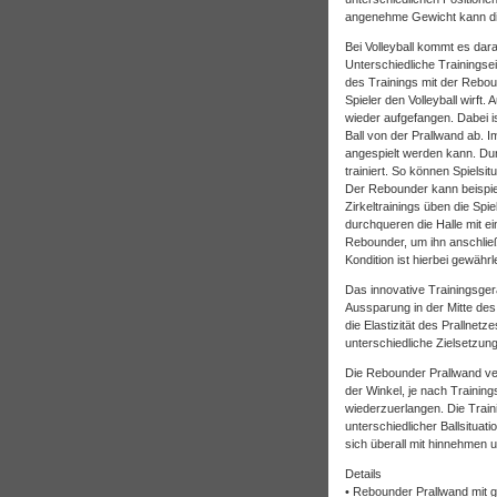
angenehme Gewicht kann die
Bei Volleyball kommt es dara
Unterschiedliche Trainingse
des Trainings mit der Rebou
Spieler den Volleyball wirft.
wieder aufgefangen. Dabei i
Ball von der Prallwand ab. Im
angespielt werden kann. Durc
trainiert. So können Spielsi
Der Rebounder kann beispiel
Zirkeltrainings üben die Spie
durchqueren die Halle mit e
Rebounder, um ihn anschließ
Kondition ist hierbei gewährle
Das innovative Trainingsgerä
Aussparung in der Mitte des
die Elastizität des Prallnet
unterschiedliche Zielsetzun
Die Rebounder Prallwand ver
der Winkel, je nach Training
wiederzuerlangen. Die Traini
unterschiedlicher Ballsitua
sich überall mit hinnehmen 
Details
• Rebounder Prallwand mit g