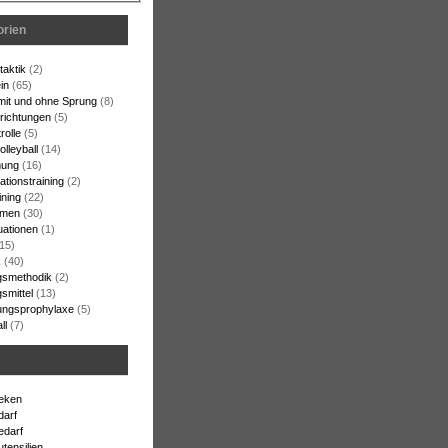
orien
aktik
(2)
in
(65)
 mit und ohne Sprung
(8)
srichtungen
(5)
rolle
(5)
lleyball
(14)
ung
(16)
ationstraining
(2)
ining
(22)
rmen
(30)
uationen
(1)
15)
k
(40)
gsmethodik
(2)
smittel
(13)
ungsprophylaxe
(5)
ll
(7)
heken
darf
edarf
utensilien