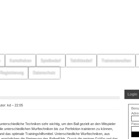
m
Kartotheken
Spielbedarf
Taktikbedarf
Trainerutensilien
Registrierung
Datenschutz
Login
tor: kd – 22:05
Benu
Adre
Pass
unterschiedliche Techniken sehr wichtig, um den Ball gezielt an den Mitspieler
e unterschiedlichen Wurftechniken bis zur Perfektion trainieren zu können,
nd das optimale Trainingshilfsmittel. Unterschiedliche Wurftechniken, aus
n ermöglichen die Steigerung des Ballgefühls. Durch die geringe Größe und das