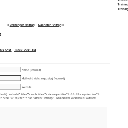
Trainin
Trainin
«
Vorheriger Beitrag
–
Nächster Beitrag
»
»
his post.
|
TrackBack
URI
Name (required)
Mail (wird nicht angezeigt) (required)
Website
aubt): <a href="" title=""> <abbr title=""> <acronym title=""> <b> <blockquote cite="">
"> <em> <i> <q cite=""> <s> <strike> <strong> . Kommentar-Vorschau ist aktiviert