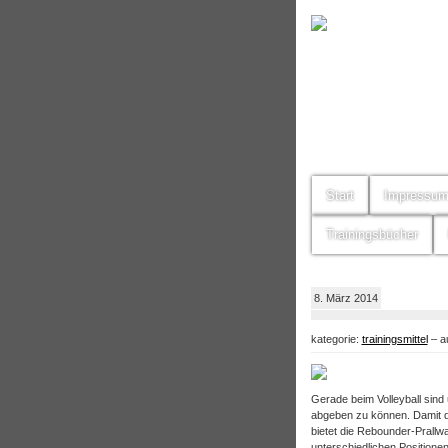
Start
Impressu
Trainingsbücher
8. März 2014
kategorie:
trainingsmittel
– au
Gerade beim Volleyball sind 
abgeben zu können. Damit di
bietet die Rebounder-Prallwa
unterschiedlichen Positione