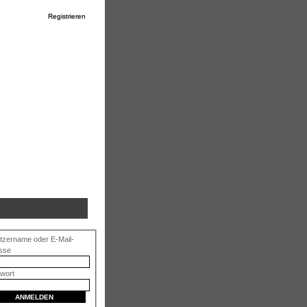
Registrieren
tzername oder E-Mail-
sse
wort