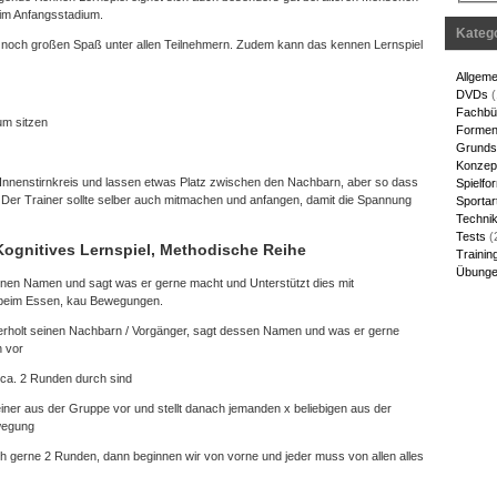
m Anfangsstadium.
Kateg
it noch großen Spaß unter allen Teilnehmern. Zudem kann das kennen Lernspiel
Allgeme
DVDs
(
Fachbü
um sitzen
Forme
Grunds
Konzep
n Innenstirnkreis und lassen etwas Platz zwischen den Nachbarn, aber so dass
Spielfo
 Der Trainer sollte selber auch mitmachen und anfangen, damit die Spannung
Sportar
Techni
Tests
(
Kognitives Lernspiel, Methodische Reihe
Trainin
Übungen
inen Namen und sagt was er gerne macht und Unterstützt dies mit
beim Essen, kau Bewegungen.
erholt seinen Nachbarn / Vorgänger, sagt dessen Namen und was er gerne
h vor
r ca. 2 Runden durch sind
einer aus der Gruppe vor und stellt danach jemanden x beliebigen aus der
wegung
ch gerne 2 Runden, dann beginnen wir von vorne und jeder muss von allen alles