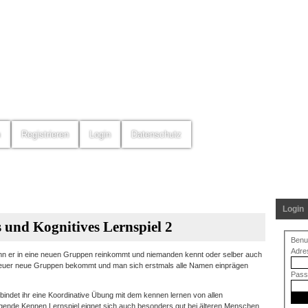
m
Registrieren
Login
Datenschutz
Login
 und Kognitives Lernspiel 2
Benu
Adre
nn er in eine neuen Gruppen reinkommt und niemanden kennt oder selber auch
reuer neue Gruppen bekommt und man sich erstmals alle Namen einprägen
Pass
bindet ihr eine Koordinative Übung mit dem kennen lernen von allen
gende Kennen Lernspiel eignet sich auch besonders gut bei älteren Menschen