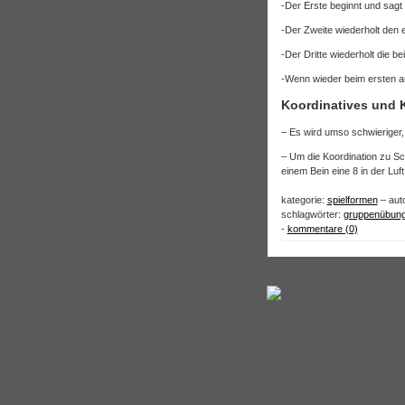
-Der Erste beginnt und sagt
-Der Zweite wiederholt den 
-Der Dritte wiederholt die b
-Wenn wieder beim ersten a
Koordinatives und 
– Es wird umso schwieriger,
– Um die Koordination zu Sc
einem Bein eine 8 in der Lu
kategorie:
spielformen
– auto
schlagwörter:
gruppenübun
-
kommentare (0)