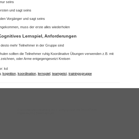
 nur seins
ersten und sagt seins
eiden Vorgänger und sagt seins
ngekommen, muss der erste alles wiederholen
Kognitives Lernspiel, Anforderungen
 desto mehr Teilnehmer in der Gruppe sind
hulen sollten die Teilnehmer ruhig Koordinative Übungen verwenden z.B. mit
ft zeichnen, oder Arme entgegengesetzt Kreisen
r: kd
g
,
kognition
,
koordination
,
lernspiel
,
teamgeist
,
trainingsgruppe
©
koordinationstraining.de
– aufgepeppt mit WordPress
Impressum
|
Datenschutz