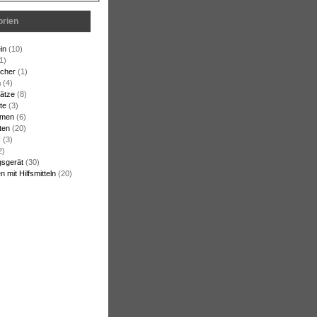
orien
in
(10)
1)
cher
(1)
n
(4)
ätze
(8)
te
(3)
rmen
(6)
ten
(20)
k
(3)
2)
gsgerät
(30)
 mit Hilfsmitteln
(20)