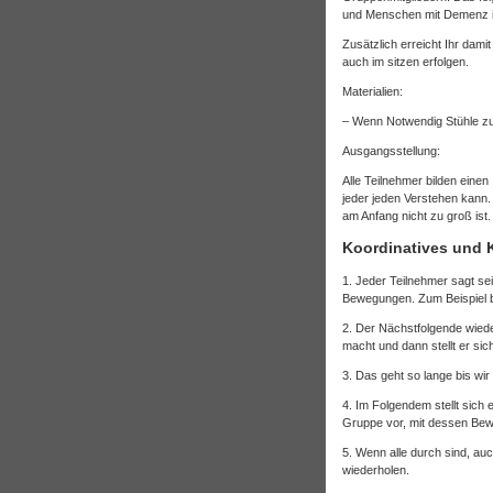
und Menschen mit Demenz i
Zusätzlich erreicht Ihr dam
auch im sitzen erfolgen.
Materialien:
– Wenn Notwendig Stühle z
Ausgangsstellung:
Alle Teilnehmer bilden eine
jeder jeden Verstehen kann.
am Anfang nicht zu groß ist.
Koordinatives und 
1. Jeder Teilnehmer sagt se
Bewegungen. Zum Beispiel 
2. Der Nächstfolgende wied
macht und dann stellt er sic
3. Das geht so lange bis wi
4. Im Folgendem stellt sich 
Gruppe vor, mit dessen Be
5. Wenn alle durch sind, au
wiederholen.