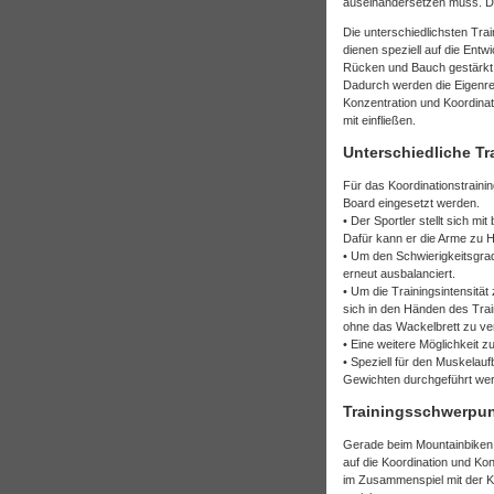
auseinandersetzen muss. Dah
Die unterschiedlichsten Tra
dienen speziell auf die Entw
Rücken und Bauch gestärkt
Dadurch werden die Eigenref
Konzentration und Koordinati
mit einfließen.
Unterschiedliche Tr
Für das Koordinationstraini
Board eingesetzt werden.
• Der Sportler stellt sich m
Dafür kann er die Arme zu H
• Um den Schwierigkeitsgrad
erneut ausbalanciert.
• Um die Trainingsintensität
sich in den Händen des Trai
ohne das Wackelbrett zu ve
• Eine weitere Möglichkeit zu
• Speziell für den Muskelau
Gewichten durchgeführt werd
Trainingsschwerpun
Gerade beim Mountainbiken s
auf die Koordination und Kon
im Zusammenspiel mit der Koo