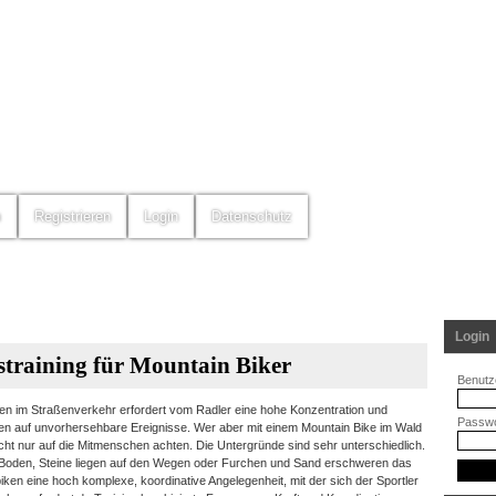
m
Registrieren
Login
Datenschutz
Login
training für Mountain Biker
Benutz
n im Straßenverkehr erfordert vom Radler eine hohe Konzentration und
Passwo
n auf unvorhersehbare Ereignisse. Wer aber mit einem Mountain Bike im Wald
cht nur auf die Mitmenschen achten. Die Untergründe sind sehr unterschiedlich.
Boden, Steine liegen auf den Wegen oder Furchen und Sand erschweren das
ken eine hoch komplexe, koordinative Angelegenheit, mit der sich der Sportler