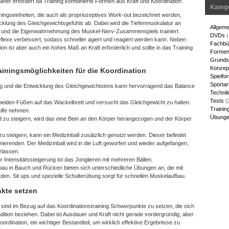
er erfordert da Training kombinierte Formen aus Kraft und Koordination.
Kateg
iningseinheiten, die auch als propriozeptives Work-out bezeichnet werden,
icklung des Gleichgewichtsgefühls ab. Dabei wird die Tiefenmuskulatur an
Allgeme
 und die Eigenwahrnehmung des Muskel-Nerv-Zusammenspiels trainiert.
DVDs
(
lexe verbessert, sodass schneller agiert und reagiert werden kann. Neben
Fachbü
on ist aber auch ein hohes Maß an Kraft erforderlich und sollte in das Training
Forme
Grunds
Konzep
ainingsmöglichkeiten für die Koordination
Spielfo
Sportar
ng und die Entwicklung des Gleichgewichtsinns kann hervorragend das Balance
Techni
Tests
(
it beiden Füßen auf das Wackelbrett und versucht das Gleichgewicht zu halten.
Trainin
ilfe nehmen.
Übungen
 zu steigern, wird das eine Bein an den Körper herangezogen und der Körper
 zu steigern, kann ein Medizinball zusätzlich genutzt werden. Dieser befindet
nierenden. Der Medizinball wird in die Luft geworfen und wieder aufgefangen,
rlassen.
r Intensitätssteigerung ist das Jonglieren mit mehreren Bällen.
fbau in Bauch und Rücken bieten sich unterschiedliche Übungen an, die mit
en. Sit ups und spezielle Schulterübung sorgt für schnellen Muskelaufbau.
kte setzen
ind im Bezug auf das Koordinationstraining Schwerpunkte zu setzen, die sich
dition beziehen. Dabei ist Ausdauer und Kraft nicht gerade vordergründig, aber
rdination, ein wichtiger Bestandteil, um wirklich effektive Ergebnisse zu