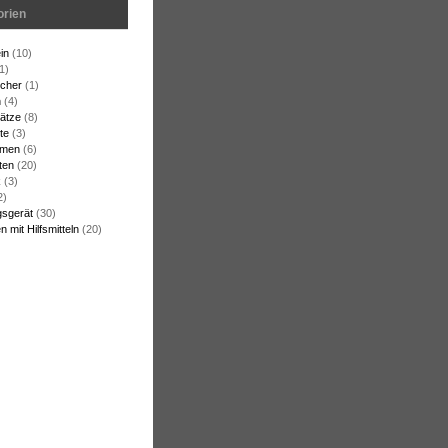
orien
in
(10)
1)
cher
(1)
n
(4)
ätze
(8)
te
(3)
rmen
(6)
ten
(20)
k
(3)
2)
gsgerät
(30)
 mit Hilfsmitteln
(20)