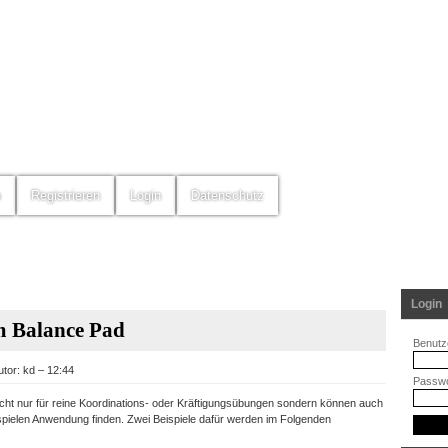
m
Registrieren
Login
Datenschutz
Login
m Balance Pad
Benutz
tor: kd – 12:44
Passwo
cht nur für reine Koordinations- oder Kräftigungsübungen sondern können auch
pielen Anwendung finden. Zwei Beispiele dafür werden im Folgenden