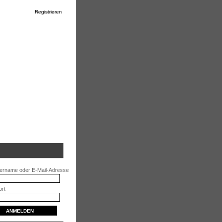
Registrieren
ername oder E-Mail-Adresse
rt