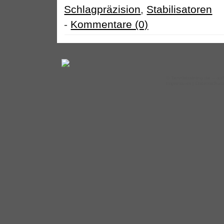
Schlagpräzision
,
Stabilisatoren
-
Kommentare (0)
©
Tennistraining.de
– auf
Impressum
|
Datenschut