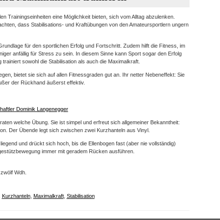
n Trainingseinheiten eine Möglichkeit bieten, sich vom Alltag abzulenken.
bachten, dass Stabilisations- und Kraftübungen von den Amateursportlern ungern
Grundlage für den sportlichen Erfolg und Fortschritt. Zudem hilft die Fitness, im
iger anfällig für Stress zu sein. In diesem Sinne kann Sport sogar den Erfolg
trainiert sowohl die Stabilisation als auch die Maximalkraft.
n, bietet sie sich auf allen Fitnessgraden gut an. Ihr netter Nebeneffekt: Sie
außer der Rückhand äußerst effektiv.
haftler Dominik Langenegger
aten welche Übung. Sie ist simpel und erfreut sich allgemeiner Bekanntheit:
ation. Der Übende legt sich zwischen zwei Kurzhanteln aus Vinyl.
liegend und drückt sich hoch, bis die Ellenbogen fast (aber nie vollständig)
egestützbewegung immer mit geradem Rücken ausführen.
 zwölf Wdh.
,
Kurzhanteln
,
Maximalkraft
,
Stabilisation