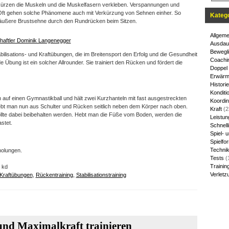
kürzen die Muskeln und die Muskelfasern verkleben. Verspannungen und
Oft gehen solche Phänomene auch mit Verkürzung von Sehnen einher. So
Kateg
e äußere Brustsehne durch den Rundrücken beim Sitzen.
Allgeme
haftler Dominik Langenegger
Ausdau
Bewegli
bilisations- und Kraftübungen, die im Breitensport den Erfolg und die Gesundheit
Coachi
e Übung ist ein solcher Allrounder. Sie trainiert den Rücken und fördert die
Doppel
Erwärm
Historie
Konditi
 auf einen Gymnastikball und hält zwei Kurzhanteln mit fast ausgestreckten
Koordin
bt man nun aus Schulter und Rücken seitlich neben dem Körper nach oben.
Kraft
(2
llte dabei beibehalten werden. Hebt man die Füße vom Boden, werden die
Leistun
astet.
Schnelli
Spiel- 
Spielfo
Techni
holungen.
Tests
(
Trainin
 kd
Verletz
Kraftübungen
,
Rückentraining
,
Stabilisationstraining
 und Maximalkraft trainieren