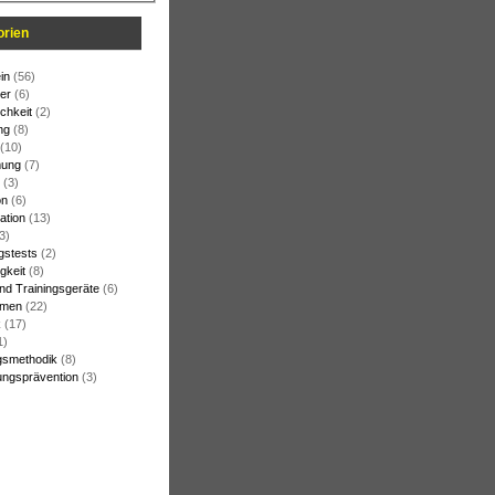
orien
in
(56)
er
(6)
chkeit
(2)
ng
(8)
(10)
ung
(7)
(3)
on
(6)
ation
(13)
3)
gstests
(2)
gkeit
(8)
und Trainingsgeräte
(6)
rmen
(22)
k
(17)
1)
gsmethodik
(8)
ungsprävention
(3)