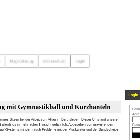
m
Registrierung
Datenschutz
Login
Login
ng mit Gymnastikball und Kurzhanteln
Benu
Adre
anges Sitzen bei der Arbeit zum Alltag im Berufsleben. Dieser Umstand unserer
t allerdings in mehrfacher Hinsicht gefährlich: Abgesehen von gravierenden
Pass
lauf-Systems mindern auch Probleme mit der Muskulatur und der Bandscheibe