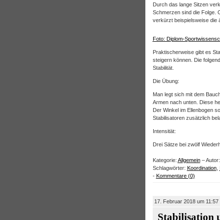
Durch das lange Sitzen ver
Schmerzen sind die Folge. 
verkürzt beispielsweise di
Foto: Diplom-Sportwissensc
Praktischerweise gibt es Sta
steigern können. Die folgend
Stabilität.
Die Übung:
Man legt sich mit dem Bauch
Armen nach unten. Diese he
Der Winkel im Ellenbogen so
Stabilisatoren zusätzlich bel
Intensität:
Drei Sätze bei zwölf Wieder
Kategorie:
Allgemein
– Autor:
Schlagwörter:
Koordination
,
-
Kommentare (0)
17. Februar 2018 um 11:57
Stabilisation