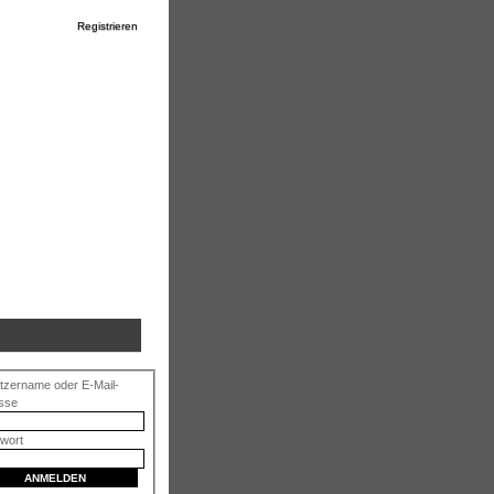
Registrieren
tzername oder E-Mail-
sse
wort