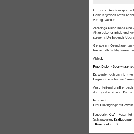
Gerade im Amateursport solle
Dabei ist jedoch oft zu beo
verfolgt werden.
Allerdings bilden beide eine 
Alltag seltener müde und wen
steigern. Die folgende Übung 
Gerade um Grundlagen zu lege
trainiert alle Schlagformen 
Ablauf:
Foto: Diplom-Sportwissensc
Es wurde noch gar nicht verr
Liegestütze in leichter Vari
Anschließend greift er beide 
durchgedrückt sind. Die Li
Intensität:
Drei Durchgänge mit jeweils
Kategorie:
Kraft
– Autor: kd
Schlagwörter:
Kraftübungen
-
Kommentare (0)