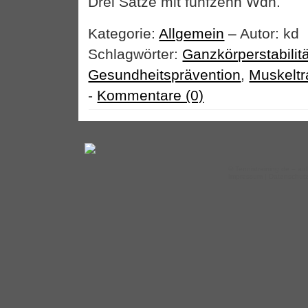
Drei Sätze mit fünfzehn Wdh.
Kategorie:
Allgemein
– Autor: kd
Schlagwörter:
Ganzkörperstabilitä
Gesundheitsprävention
,
Muskeltr
-
Kommentare (0)
©
Tennistraining.de
– auf
Impressum
|
Datenschut