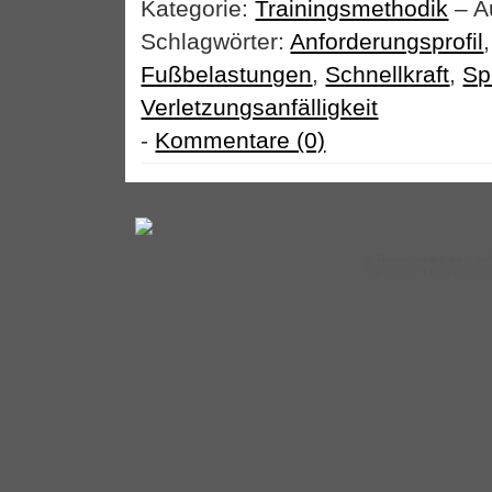
Kategorie:
Trainingsmethodik
– A
Schlagwörter:
Anforderungsprofil
Fußbelastungen
,
Schnellkraft
,
Sp
Verletzungsanfälligkeit
-
Kommentare (0)
©
Tennistraining.de
– auf
Impressum
|
Datenschut