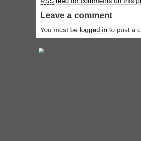
RSS
feed for comments on this p
Leave a comment
You must be
logged in
to post a 
©
Basketballtraining.de
–
Impressum
|
Datenschut