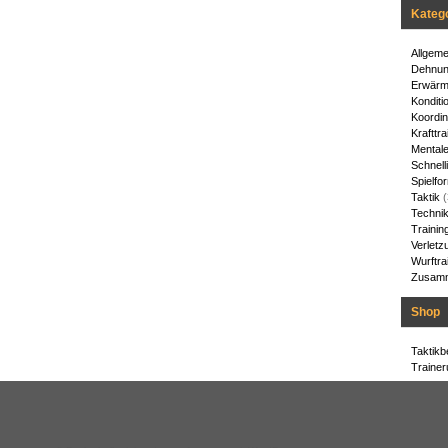
Kateg
Allgeme
Dehnu
Erwärm
Konditi
Koordin
Krafttra
Mentale
Schnelli
Spielfo
Taktik
(
Techni
Trainin
Verletz
Wurftra
Zusamm
Shop
Taktikb
Trainer