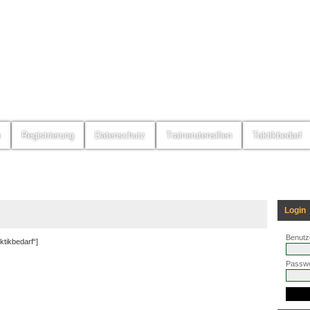
m
Registrierung
Datenschutz
Trainerutensilien
Taktikbedarf
Login
Benutz
tikbedarf“]
Passwo