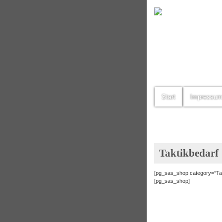
Start
Impressu
Taktikbedarf
[pg_sas_shop category=“Tak
[pg_sas_shop]