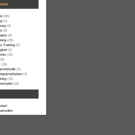
orien
in
(65)
ng
(1)
ung
(3)
on
(9)
ation
(9)
ining
(28)
s Training
(5)
gkeit
(2)
rmen
(26)
33)
k
(26)
gsmethodik
(2)
ungsprophylaxe
(2)
ining
(15)
enspiel
(10)
edarf
utensilien