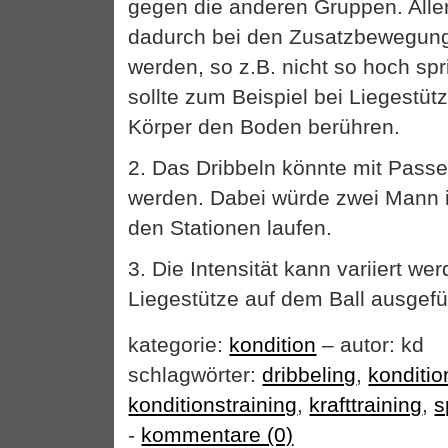
gegen die anderen Gruppen. Alle
dadurch bei den Zusatzbewegun
werden, so z.B. nicht so hoch s
sollte zum Beispiel bei Liegestü
Körper den Boden berühren.
2. Das Dribbeln könnte mit Passen
werden. Dabei würde zwei Mann 
den Stationen laufen.
3. Die Intensität kann variiert w
Liegestütze auf dem Ball ausgefü
kategorie:
kondition
– autor: kd
schlagwörter:
dribbeling
,
kondition
konditionstraining
,
krafttraining
,
s
-
kommentare (0)