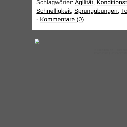
Schlagwörter:
Agilität
,
Konditionst
Schnelligkeit
,
Sprungübungen
,
To
-
Kommentare (0)
©
kondition.de
– aufgepe
Impressum
|
Datenschut