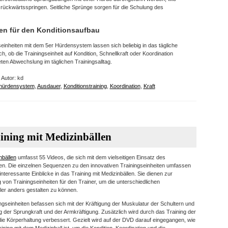
 rückwärtsspringen. Seitliche Sprünge sorgen für die Schulung des
en für den Konditionsaufbau
einheiten mit dem 5er Hürdensystem lassen sich beliebig in das tägliche
h, ob die Trainingseinheit auf Kondition, Schnellkraft oder Koordination
eten Abwechslung im täglichen Trainingsalltag.
 Autor: kd
lhürdensystem
,
Ausdauer
,
Konditionstraining
,
Koordination
,
Kraft
ining mit Medizinbällen
nbällen
umfasst 55 Videos, die sich mit dem vielseitigen Einsatz des
en. Die einzelnen Sequenzen zu den innovativen Trainingseinheiten umfassen
teressante Einblicke in das Training mit Medizinbällen. Sie dienen zur
ng von Trainingseinheiten für den Trainer, um die unterschiedlichen
eler anders gestalten zu können.
ngseinheiten befassen sich mit der Kräftigung der Muskulatur der Schultern und
 der Sprungkraft und der Armkräftigung. Zusätzlich wird durch das Training der
die Körperhaltung verbessert. Gezielt wird auf der DVD darauf eingegangen, wie
ining mit dem Medizinball ist, um die Kondition, Koordination und die