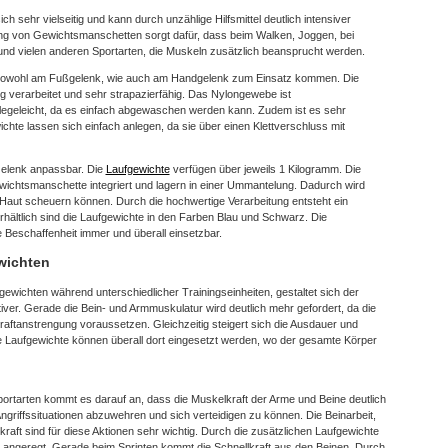
sich sehr vielseitig und kann durch unzählige Hilfsmittel deutlich intensiver
ung von Gewichtsmanschetten sorgt dafür, dass beim Walken, Joggen, bei
nd vielen anderen Sportarten, die Muskeln zusätzlich beansprucht werden.
sowohl am Fußgelenk, wie auch am Handgelenk zum Einsatz kommen. Die
g verarbeitet und sehr strapazierfähig. Das Nylongewebe ist
pflegeleicht, da es einfach abgewaschen werden kann. Zudem ist es sehr
ichte lassen sich einfach anlegen, da sie über einen Klettverschluss mit
Gelenk anpassbar. Die
Laufgewichte
verfügen über jeweils 1 Kilogramm. Die
ewichtsmanschette integriert und lagern in einer Ummantelung. Dadurch wird
r Haut scheuern können. Durch die hochwertige Verarbeitung entsteht ein
ältlich sind die Laufgewichte in den Farben Blau und Schwarz. Die
e Beschaffenheit immer und überall einsetzbar.
wichten
ewichten während unterschiedlicher Trainingseinheiten, gestaltet sich der
iver. Gerade die Bein- und Armmuskulatur wird deutlich mehr gefordert, da die
raftanstrengung voraussetzen. Gleichzeitig steigert sich die Ausdauer und
ie Laufgewichte können überall dort eingesetzt werden, wo der gesamte Körper
portarten kommt es darauf an, dass die Muskelkraft der Arme und Beine deutlich
griffssituationen abzuwehren und sich verteidigen zu können. Die Beinarbeit,
raft sind für diese Aktionen sehr wichtig. Durch die zusätzlichen Laufgewichte
 angeregt. Gerade beim Sprinten kommt die Schnellkraft aus den Beinen. Durch