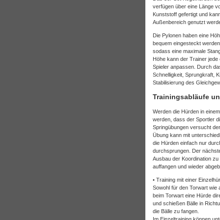
verfügen über eine Länge v
Kunststoff gefertigt und kan
Außenbereich genutzt werd
Die Pylonen haben eine Höh
bequem eingesteckt werden 
sodass eine maximale Stang
Höhe kann der Trainer jede e
Spieler anpassen. Durch das
Schnelligkeit, Sprungkraft, 
Stabilisierung des Gleichgew
Trainingsabläufe u
Werden die Hürden in einem 
werden, dass der Sportler d
Springübungen versucht der 
Übung kann mit unterschied
die Hürden einfach nur dur
durchsprungen. Der nächste 
Ausbau der Koordination zu e
auffangen und wieder abge
• Training mit einer Einze
Sowohl für den Torwart wie 
beim Torwart eine Hürde dire
und schießen Bälle in Richt
die Bälle zu fangen.
Im Einzeltraining können un