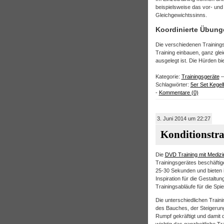
beispielsweise das vor- und
Gleichgewichtssinns.
Koordinierte Übung
Die verschiedenen Trainings
Training einbauen, ganz gleic
ausgelegt ist. Die Hürden bi
Kategorie:
Trainingsgeräte
–
Schlagwörter:
5er Set Kege
-
Kommentare (0)
3. Juni 2014 um 22:27
Konditionstra
Die
DVD Training mit Medizi
Trainingsgerätes beschäftig
25-30 Sekunden und bieten in
Inspiration für die Gestaltu
Trainingsabläufe für die Spi
Die unterschiedlichen Traini
des Bauches, der Steigerung
Rumpf gekräftigt und damit 
wichtig das ganzheitliche Tra