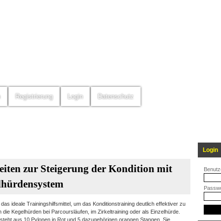
m
Registrierung
Login
Datenschutz
Login
eiten zur Steigerung der Kondition mit
Benutz
lhürdensystem
Passwo
 das ideale Trainingshilfsmittel, um das Konditionstraining deutlich effektiver zu
 die Kegelhürden bei Parcoursläufen, im Zirkeltraining oder als Einzelhürde.
steht aus 10 Pylonen in Rot und 5 dazugehörigen orangen Stangen. Sie