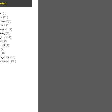
orien
in
(9)
er
(26)
chkeit
(6)
cher
(1)
sdauer
(4)
ining
(11)
gkeit
(11)
ten
(9)
raft
(4)
k
(2)
(16)
gsgeräte
(10)
ortarten
(36)