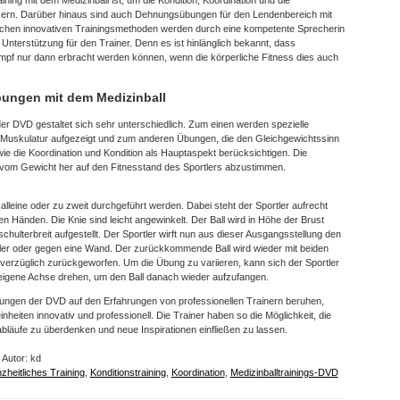
sern. Darüber hinaus sind auch Dehnungsübungen für den Lendenbereich mit
lichen innovativen Trainingsmethoden werden durch eine kompetente Sprecherin
Unterstützung für den Trainer. Denn es ist hinlänglich bekannt, dass
mpf nur dann erbracht werden können, wenn die körperliche Fitness dies auch
bungen mit dem Medizinball
der DVD gestaltet sich sehr unterschiedlich. Zum einen werden spezielle
 Muskulatur aufgezeigt und zum anderen Übungen, die den Gleichgewichtssinn
ie die Koordination und Kondition als Hauptaspekt berücksichtigen. Die
 vom Gewicht her auf den Fitnesstand des Sportlers abzustimmen.
leine oder zu zweit durchgeführt werden. Dabei steht der Sportler aufrecht
den Händen. Die Knie sind leicht angewinkelt. Der Ball wird in Höhe der Brust
chulterbreit aufgestellt. Der Sportler wirft nun aus dieser Ausgangsstellung den
tler oder gegen eine Wand. Der zurückkommende Ball wird wieder mit beiden
erzüglich zurückgeworfen. Um die Übung zu variieren, kann sich der Sportler
igene Achse drehen, um den Ball danach wieder aufzufangen.
bungen der DVD auf den Erfahrungen von professionellen Trainern beruhen,
inheiten innovativ und professionell. Die Trainer haben so die Möglichkeit, die
abläufe zu überdenken und neue Inspirationen einfließen zu lassen.
 Autor: kd
zheitliches Training
,
Konditionstraining
,
Koordination
,
Medizinballtrainings-DVD