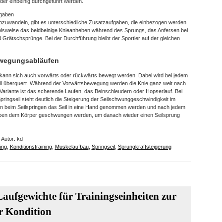
er einbeinig durchgeführt werden.
fgaben
bzuwandeln, gibt es unterschiedliche Zusatzaufgaben, die einbezogen werden
elsweise das beidbeinige Knieanheben während des Sprungs, das Anfersen bei
Grätschsprünge. Bei der Durchführung bleibt der Sportler auf der gleichen
ewegungsabläufen
kann sich auch vorwärts oder rückwärts bewegt werden. Dabei wird bei jedem
eil überquert. Während der Vorwärtsbewegung werden die Knie ganz weit nach
ariante ist das scherende Laufen, das Beinschleudern oder Hopserlauf. Bei
ringseil steht deutlich die Steigerung der Seilschwunggeschwindigkeit im
nn beim Seilspringen das Seil in eine Hand genommen werden und nach jedem
eben dem Körper geschwungen werden, um danach wieder einen Seilsprung
 Autor: kd
ing
,
Konditionstraining
,
Muskelaufbau
,
Springseil
,
Sprungkraftsteigerung
aufgewichte für Trainingseinheiten zur
r Kondition