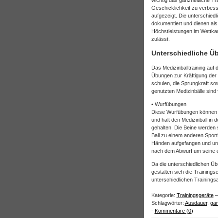
Geschicklichkeit zu verbes
aufgezeigt. Die unterschied
dokumentiert und dienen als 
Höchstleistungen im Wettka
zulässt.
Unterschiedliche Ü
Das Medizinballtraining auf 
Übungen zur Kräftigung der
schulen, die Sprungkraft sow
genutzten Medizinbälle sind
• Wurfübungen
Diese Wurfübungen können al
und hält den Medizinball in 
gehalten. Die Beine werden s
Ball zu einem anderen Spor
Händen aufgefangen und unv
nach dem Abwurf um seine e
Da die unterschiedlichen Ü
gestalten sich die Trainingse
unterschiedlichen Trainings
Kategorie:
Trainingsgeräte
–
Schlagwörter:
Ausdauer
,
gan
-
Kommentare (0)