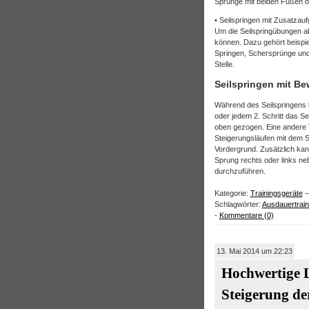
Sprünge mit beiden Füßen od
• Seilspringen mit Zusatzau
Um die Seilspringübungen a
können. Dazu gehört beispi
Springen, Schersprünge und 
Stelle.
Seilspringen mit B
Während des Seilspringens 
oder jedem 2. Schritt das S
oben gezogen. Eine andere V
Steigerungsläufen mit dem Sp
Vordergrund. Zusätzlich ka
Sprung rechts oder links n
durchzuführen.
Kategorie:
Trainingsgeräte
–
Schlagwörter:
Ausdauertrain
-
Kommentare (0)
13. Mai 2014 um 22:23
Hochwertige L
Steigerung de