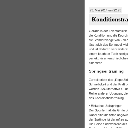
23. Mai 2014 um 22:25
Konditionstra
Gerade in der Leichtathletik
die Kondition und die Koordi
die Standardlänge von 270 
lässt sich das Springseil vi
und ist dadurch sehr widers
einem feuchten Tuch reinigen
perfekt für unterschiedlich
einsetzen.
Springseiltraining
Zurzeit erlebt das „Rope Sk
Schnelligkeit und der Kraft 
werden. Als Alternative zu 
Reihe anderer Übungen, die 
das Koordinationstraining.
• Einfaches Seilspringen
Der Sportler hält die Griffe
Dabei sind die Arme angewin
der Sprünge ist darauf zu a
Die Beine sind während des 