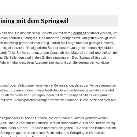
ining mit dem Springseil
 kann das Training vielseitig und effektiv mit dem
Springseil
gestaltet werden, um
nation deutlich zu steigern. Das moderne Springseil mit Holzgriffen verfügt über
cm und wiegt gerade einmal 100 g. Durch die Länge und das geringe Gewicht,
elseitig einsetzten. Die eigentliche Schnur besteht aus geflochtenen Nylonfäden
tandsfähig. Bei Verschmutzungen lässt sich das Material schnell und einfach mit
. Die Seilenden sind in den Griffen eingelassen. Das Springseil lässt sich
e Aufwärmübungen, beim Ausdauertraining und zur Steigerung der Kondition
ipping“ oder Seilspringen eine wahre Renaissance, da es zur Verbesserung der
beiträgt. Zudem können unterschiedliche Sprungtechniken gezielt durchgeführt
den unterschiedlichen Sprungübungen mit dem Springseil gibt es eine ganze
mit dem Trainingsmittel durchgeführt werden können. Diese beziehen sich auf
 des Springseils in seinen Händen, die leicht nach auswärts gedreht werden.
kelt. Das Seil hat nur im unteren Bereich Bodenkontakt. Bei der Durchführung
chten, dass nur der Fußballen und nicht die ganze Fußsohle den Boden berührt.
Springens gestreckt zu halten. Beim einfachen Seilspringen können die