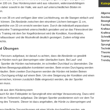
on 100 cm. Das Hürdensystem wird aus robustem, widerstandsfähigem
Kateg
n daher sowohl in der Halle, wie auch auf unterschiedlichen Böden im
en.
Allgeme
Ausdau
e von 38 cm und verfügen über eine Lochbohrung, wo die Stangen einfach und
Bewegli
können. Die Abstände zwischen den einzelnen Löchern betragen 11 cm,
Fachbü
enhöhe von 33 cm erreicht werden kann. Durch die individuell anpassbare
Kraftau
inzelne Trainingseinheit unterschiedlich gestalten und an das Fitnesslevel der
Krafttra
 Training mit dem 5er Kegelhürdenset wird die Kondition, Koordination,
Schnelli
Kraftausdauer und die Muskelkraft deutlich gesteigert. Zudem erfolgt eine
Sportar
ichts.
Sprungk
nd Übungen
Techni
Theorie
Parcours aufgebaut, ist darauf zu achten, dass die Abstände so gewählt
Trainin
ie Hürden noch gut überspringen oder überlaufen kann. Bei Lauf- und
Trendsp
Sportler die Hürden nacheinander, im schnellen Durchlauf zu überwinden. Die
lichen Bewegungsabläufen kombiniert werden. Beim ersten Durchgang werden
chlaufen. Beim zweiten Durchqueren werden die Hürden mit beiden Beinen
Durchgang erfolgt auf einem Bein. Um eine Steigerung der Kondition und einen
rreichen, können zusätzlich Bälle eingesetzt werden, die der Sportler
ben muss.
lhürde aus dem Hürdensystem
auch für den Feldspieler ist Sprungkraft eine wichtige Voraussetzung. Dazu wird
kt im Torbereich aufgebaut. Die übrigen Sportler positionieren sich vor dem Tor
ung des Torwarts. Dieser ist dazu angehalten, die Hürde zu überspringen und
terschiedliche Sprungübungen mit einer Hürde durchgeführt werden, wie