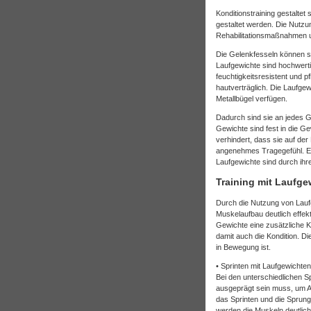
Konditionstraining gestaltet 
gestaltet werden. Die Nutz
Rehabilitationsmaßnahmen u
Die Gelenkfesseln können 
Laufgewichte sind hochwerti
feuchtigkeitsresistent und 
hautverträglich. Die Laufgew
Metallbügel verfügen.
Dadurch sind sie an jedes 
Gewichte sind fest in die G
verhindert, dass sie auf de
angenehmes Tragegefühl. Erh
Laufgewichte sind durch ihr
Training mit Laufge
Durch die Nutzung von Laufg
Muskelaufbau deutlich effekt
Gewichte eine zusätzliche K
damit auch die Kondition. D
in Bewegung ist.
• Sprinten mit Laufgewichten
Bei den unterschiedlichen S
ausgeprägt sein muss, um An
das Sprinten und die Sprungk
werden die Muskeln deutlich