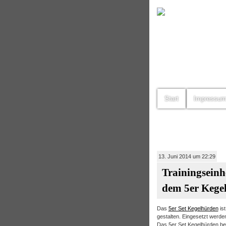
Start
Impressu
13. Juni 2014 um 22:29
Trainingseinh
dem 5er Kege
Das
5er Set Kegelhürden
ist
gestalten. Eingesetzt werden
Das 5er Set Kegelhürden be