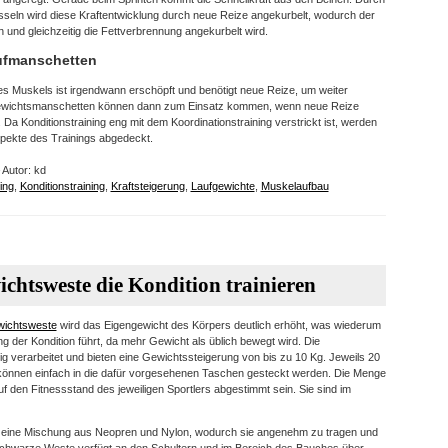
seln wird diese Kraftentwicklung durch neue Reize angekurbelt, wodurch der
und gleichzeitig die Fettverbrennung angekurbelt wird.
aufmanschetten
s Muskels ist irgendwann erschöpft und benötigt neue Reize, um weiter
ewichtsmanschetten können dann zum Einsatz kommen, wenn neue Reize
a Konditionstraining eng mit dem Koordinationstraining verstrickt ist, werden
spekte des Trainings abgedeckt.
 Autor: kd
ing
,
Konditionstraining
,
Kraftsteigerung
,
Laufgewichte
,
Muskelaufbau
ichtsweste die Kondition trainieren
ichtsweste
wird das Eigengewicht des Körpers deutlich erhöht, was wiederum
ng der Kondition führt, da mehr Gewicht als üblich bewegt wird. Die
g verarbeitet und bieten eine Gewichtssteigerung von bis zu 10 Kg. Jeweils 20
nnen einfach in die dafür vorgesehenen Taschen gesteckt werden. Die Menge
f den Fitnessstand des jeweiligen Sportlers abgestimmt sein. Sie sind im
t eine Mischung aus Neopren und Nylon, wodurch sie angenehm zu tragen und