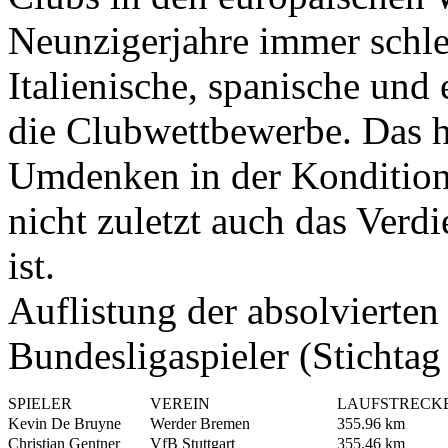
Neunzigerjahre immer schle
Italienische, spanische und
die Clubwettbewerbe. Das ha
Umdenken in der Konditions
nicht zuletzt auch das Ver
ist.
Auflistung der absolvierte
Bundesligaspieler (Stichtag
SPIELER
VEREIN
LAUFSTRECK
Kevin De Bruyne
Werder Bremen
355.96 km
Christian Gentner
VfB Stuttgart
355.46 km