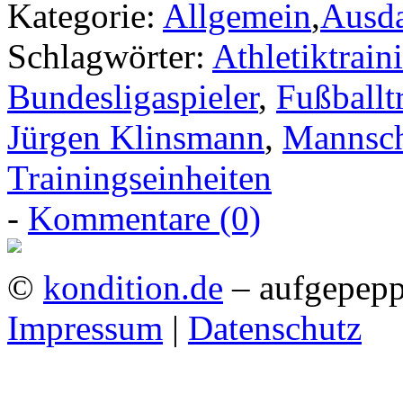
Kategorie:
Allgemein
,
Ausd
Schlagwörter:
Athletiktrain
Bundesligaspieler
,
Fußballt
Jürgen Klinsmann
,
Mannsch
Trainingseinheiten
-
Kommentare (0)
©
kondition.de
– aufgepepp
Impressum
|
Datenschutz