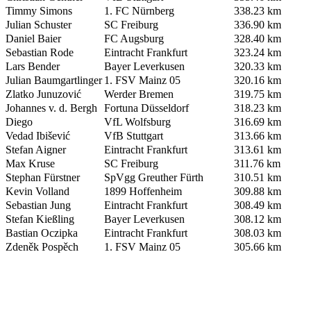
Timmy Simons
1. FC Nürnberg
338.23 km
Julian Schuster
SC Freiburg
336.90 km
Daniel Baier
FC Augsburg
328.40 km
Sebastian Rode
Eintracht Frankfurt
323.24 km
Lars Bender
Bayer Leverkusen
320.33 km
Julian Baumgartlinger
1. FSV Mainz 05
320.16 km
Zlatko Junuzović
Werder Bremen
319.75 km
Johannes v. d. Bergh
Fortuna Düsseldorf
318.23 km
Diego
VfL Wolfsburg
316.69 km
Vedad Ibišević
VfB Stuttgart
313.66 km
Stefan Aigner
Eintracht Frankfurt
313.61 km
Max Kruse
SC Freiburg
311.76 km
Stephan Fürstner
SpVgg Greuther Fürth
310.51 km
Kevin Volland
1899 Hoffenheim
309.88 km
Sebastian Jung
Eintracht Frankfurt
308.49 km
Stefan Kießling
Bayer Leverkusen
308.12 km
Bastian Oczipka
Eintracht Frankfurt
308.03 km
Zdeněk Pospěch
1. FSV Mainz 05
305.66 km