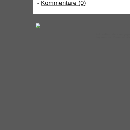
-
Kommentare (0)
©
kondition.de
– aufgepe
Impressum
|
Datenschut