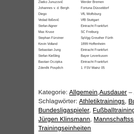
Zlatko Junuzović
Werder Bremen
Johannes v. d. Bergh
Fortuna Düsseldorf
Diego
VfL Wolfsburg
Vedad Ibišević
VfB Stuttgart
Stefan Aigner
Eintracht Frankfurt
Max Kruse
SC Freiburg
Stephan Fürstner
SpVgg Greuther Fürth
Kevin Volland
1899 Hoffenheim
Sebastian Jung
Eintracht Frankfurt
Stefan Kießling
Bayer Leverkusen
Bastian Oczipka
Eintracht Frankfurt
Zdeněk Pospěch
1. FSV Mainz 05
Kategorie:
Allgemein
,
Ausdauer
– 
Schlagwörter:
Athletiktrainings
,
B
Bundesligaspieler
,
Fußballtrainin
Jürgen Klinsmann
,
Mannschaftssp
Trainingseinheiten