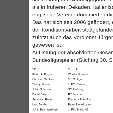
als in früheren Dekaden. Italieni
englische Vereine dominierten d
Das hat sich seit 2006 geändert,
der Konditionsarbeit stattgefunde
zuletzt auch das Verdienst Jürg
gewesen ist.
Auflistung der absolvierten Gesa
Bundesligaspieler (Stichtag 30. S
SPIELER
VEREIN
Kevin De Bruyne
Werder Bremen
Christian Gentner
VfB Stuttgart
Timmy Simons
1. FC Nürnberg
Julian Schuster
SC Freiburg
Daniel Baier
FC Augsburg
Sebastian Rode
Eintracht Frankfurt
Lars Bender
Bayer Leverkusen
Julian Baumgartlinger
1. FSV Mainz 05